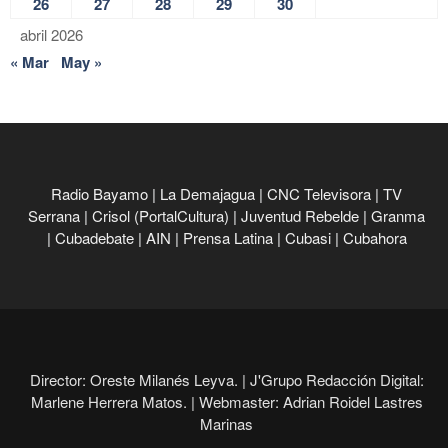
26
27
28
29
30
abril 2026
« Mar
May »
Radio Bayamo
|
La Demajagua
|
CNC Televisora
|
TV
Serrana
|
Crisol (PortalCultura)
|
Juventud Rebelde
|
Granma
|
Cubadebate
|
AIN
|
Prensa Latina
|
Cubasi
|
Cubahora
Director: Oreste Milanés Leyva. |
J'Grupo Redacción Digital:
Marlene Herrera Matos. |
Webmaster: Adrian Roidel Lastres
Marinas