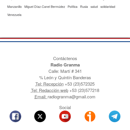
Manzanillo
Miguel Díaz-Canel Bermúdez
Política
Rusia
salud
solidaridad
Venezuela
Contáctenos
Radio Granma
Calle: Martí # 341
% León y Quintín Banderas
Tel: Recepción
+53 (23)572325
Tel: Redacción web
+53 (23)577218
Email:
radiogranma@gmail.com
Social