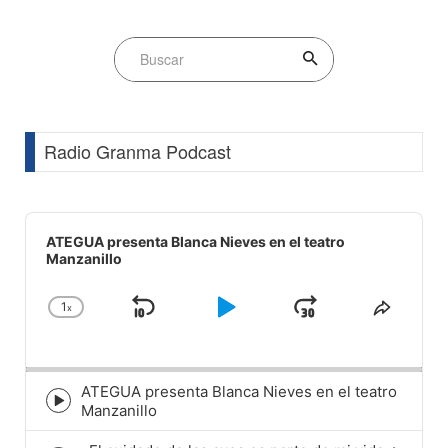
Radio Granma Podcast
Audio
Player
ATEGUA presenta Blanca Nieves en el teatro
Manzanillo
1
x
Skip
Play
Jump
Change
Share
Playback
This
Backward
Pause
Forward
Rate
Episod
ATEGUA presenta Blanca Nieves en el teatro
Episode
Manzanillo
play
icon