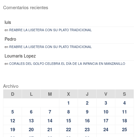
Comentarios recientes
luis
en
REABRE LA LISETERA CON SU PLATO TRADICIONAL
Pedro
en
REABRE LA LISETERA CON SU PLATO TRADICIONAL
Loumaris Lopez
en
CORALES DEL GOLFO CELEBRA EL DÍA DE LA INFANCIA EN MANZANILLO
Archivo
D
L
M
X
J
V
S
1
2
3
4
5
6
7
8
9
10
11
12
13
14
15
16
17
18
19
20
21
22
23
24
25