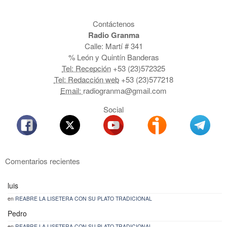
Contáctenos
Radio Granma
Calle: Martí # 341
% León y Quintín Banderas
Tel: Recepción
+53 (23)572325
Tel: Redacción web
+53 (23)577218
Email:
radiogranma@gmail.com
Social
Comentarios recientes
luis
en
REABRE LA LISETERA CON SU PLATO TRADICIONAL
Pedro
en
REABRE LA LISETERA CON SU PLATO TRADICIONAL