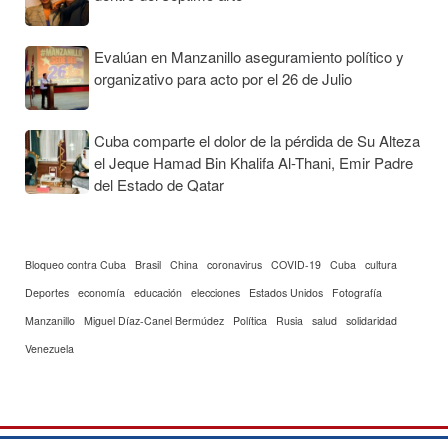
Evalúan en Manzanillo aseguramiento político y
organizativo para acto por el 26 de Julio
Cuba comparte el dolor de la pérdida de Su Alteza
el Jeque Hamad Bin Khalifa Al-Thani, Emir Padre
del Estado de Qatar
Bloqueo contra Cuba
Brasil
China
coronavirus
COVID-19
Cuba
cultura
Deportes
economía
educación
elecciones
Estados Unidos
Fotografía
Manzanillo
Miguel Díaz-Canel Bermúdez
Política
Rusia
salud
solidaridad
Venezuela