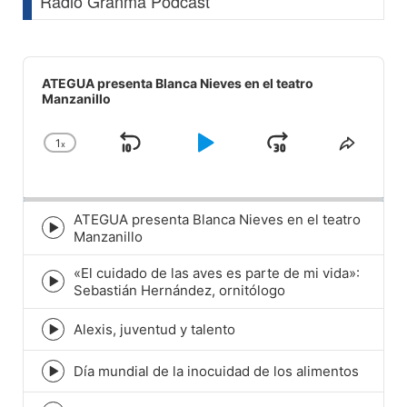
Radio Granma Podcast
Audio
Player
ATEGUA presenta Blanca Nieves en el teatro
Manzanillo
1
x
Skip
Play
Jump
Change
Share
Playback
This
Backward
Pause
Forward
Rate
Episod
ATEGUA presenta Blanca Nieves en el teatro
Episode
Manzanillo
play
icon
«El cuidado de las aves es parte de mi vida»:
Episode
Sebastián Hernández, ornitólogo
play
icon
Alexis, juventud y talento
Episode
play
icon
Día mundial de la inocuidad de los alimentos
Episode
play