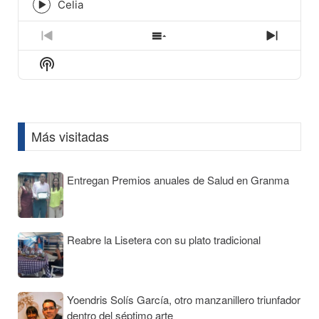
icon
Celia
Episode
play
icon
Previous
Show
Next
Episode
Episodes
Episod
Show
List
Podcast
Information
Más visitadas
Entregan Premios anuales de Salud en Granma
Reabre la Lisetera con su plato tradicional
Yoendris Solís García, otro manzanillero triunfador
dentro del séptimo arte