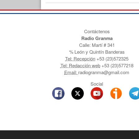
Contáctenos
Radio Granma
Calle: Martí # 341
% León y Quintín Banderas
Tel: Recepción
+53 (23)572325
Tel: Redacción web
+53 (23)577218
Email:
radiogranma@gmail.com
Social