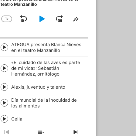
teatro Manzanillo
1
x
Skip
Play
Jump
Change
Share
Playback
This
Backward
Pause
Forward
Rate
Episode
ATEGUA presenta Blanca Nieves
Episode
en el teatro Manzanillo
play
icon
«El cuidado de las aves es parte
de mi vida»: Sebastián
Episode
Hernández, ornitólogo
play
icon
Alexis, juventud y talento
Episode
play
Día mundial de la inocuidad de
icon
Episode
los alimentos
play
icon
Celia
Episode
play
icon
Previous
Show
Next