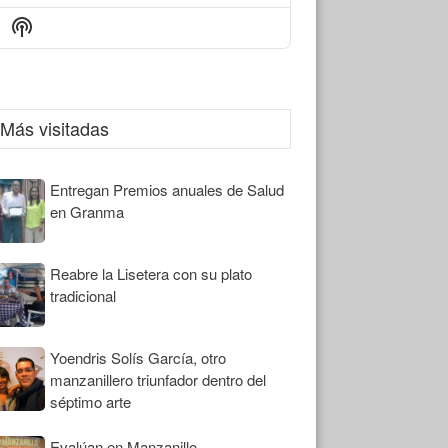
Episode
Episodes
Episode
Show
List
Podcast
Information
Más visitadas
Entregan Premios anuales de Salud
en Granma
Reabre la Lisetera con su plato
tradicional
Yoendris Solís García, otro
manzanillero triunfador dentro del
séptimo arte
Evalúan en Manzanillo