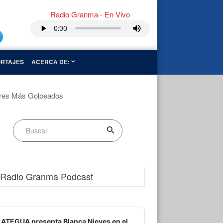
Radio Granma - En Vivo
RTAJES
ACERCA DE:
ores Más Golpeados
Radio Granma Podcast
dio
ayer
ATEGUA presenta Blanca Nieves en el