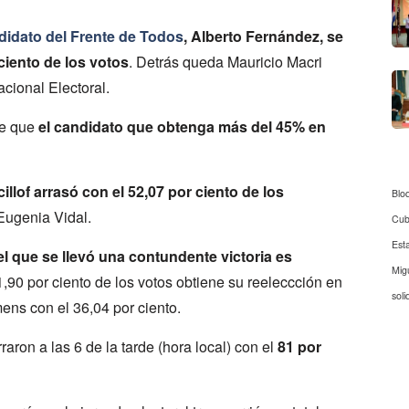
didato del Frente de Todos
, Alberto Fernández, se
ciento de los votos
. Detrás queda Mauricio Macri
cional Electoral.
ce que
el candidato que obtenga más del 45% en
llof arrasó con el 52,07 por ciento de los
Blo
Eugenia Vidal.
Cu
Est
l que se llevó una contundente victoria es
Mig
1,90 por ciento de los votos obtiene su reeleccción en
soli
ns con el 36,04 por ciento.
raron a las 6 de la tarde (hora local) con el
81 por