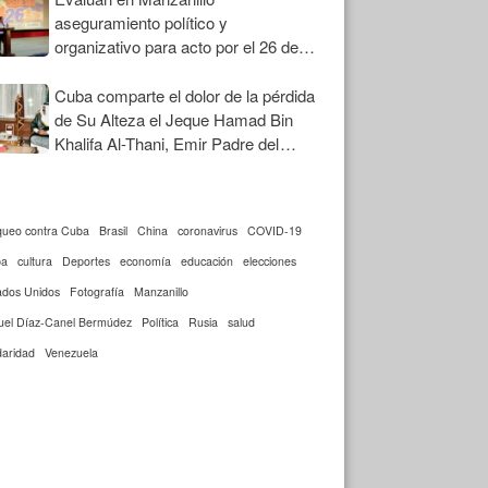
aseguramiento político y
organizativo para acto por el 26 de
Julio
Cuba comparte el dolor de la pérdida
de Su Alteza el Jeque Hamad Bin
Khalifa Al-Thani, Emir Padre del
Estado de Qatar
queo contra Cuba
Brasil
China
coronavirus
COVID-19
ba
cultura
Deportes
economía
educación
elecciones
ados Unidos
Fotografía
Manzanillo
uel Díaz-Canel Bermúdez
Política
Rusia
salud
daridad
Venezuela