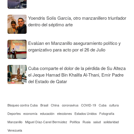
Yoendris Solís García, otro manzanillero triunfador
dentro del séptimo arte
Evalúan en Manzanillo aseguramiento político y
organizativo para acto por el 26 de Julio
Cuba comparte el dolor de la pérdida de Su Alteza
el Jeque Hamad Bin Khalifa Al-Thani, Emir Padre
del Estado de Qatar
Bloqueo contra Cuba
Brasil
China
coronavirus
COVID-19
Cuba
cultura
Deportes
economía
educación
elecciones
Estados Unidos
Fotografía
Manzanillo
Miguel Díaz-Canel Bermúdez
Política
Rusia
salud
solidaridad
Venezuela