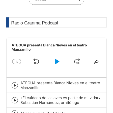
Radio Granma Podcast
Audio
Player
ATEGUA presenta Blanca Nieves en el teatro
Manzanillo
1
x
Skip
Play
Jump
Change
Share
Playback
This
Backward
Pause
Forward
Rate
Episod
ATEGUA presenta Blanca Nieves en el teatro
Episode
Manzanillo
play
icon
«El cuidado de las aves es parte de mi vida»:
Episode
Sebastián Hernández, ornitólogo
play
icon