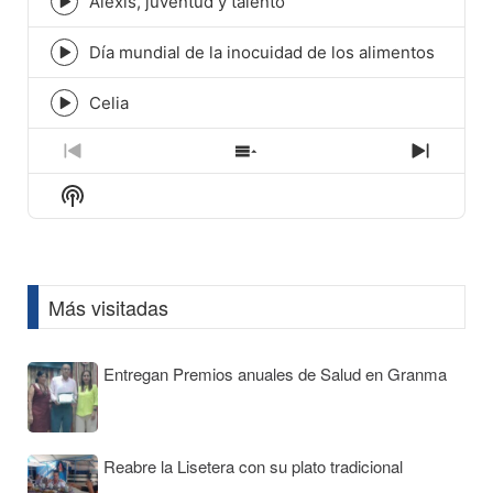
Alexis, juventud y talento
Episode
play
icon
Día mundial de la inocuidad de los alimentos
Episode
play
icon
Celia
Episode
play
icon
Previous
Show
Next
Episode
Episodes
Episod
Show
List
Podcast
Information
Más visitadas
Entregan Premios anuales de Salud en Granma
Reabre la Lisetera con su plato tradicional