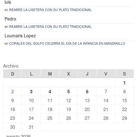
luis
en
REABRE LA LISETERA CON SU PLATO TRADICIONAL
Pedro
en
REABRE LA LISETERA CON SU PLATO TRADICIONAL
Loumaris Lopez
en
CORALES DEL GOLFO CELEBRA EL DÍA DE LA INFANCIA EN MANZANILLO
Archivo
D
L
M
X
J
V
S
1
2
3
4
5
6
7
8
9
10
11
12
13
14
15
16
17
18
19
20
21
22
23
24
25
26
27
28
29
30
31
agosto 2026