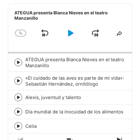
Audio
Player
ATEGUA presenta Blanca Nieves en el teatro
Manzanillo
1
x
Skip
Play
Jump
Change
Share
Playback
This
Backward
Pause
Forward
Rate
Episod
ATEGUA presenta Blanca Nieves en el teatro
Episode
Manzanillo
play
icon
«El cuidado de las aves es parte de mi vida»:
Episode
Sebastián Hernández, ornitólogo
play
icon
Alexis, juventud y talento
Episode
play
icon
Día mundial de la inocuidad de los alimentos
Episode
play
icon
Celia
Episode
play