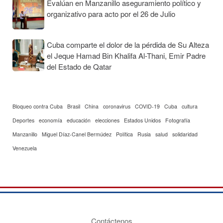
Evalúan en Manzanillo aseguramiento político y
organizativo para acto por el 26 de Julio
Cuba comparte el dolor de la pérdida de Su Alteza
el Jeque Hamad Bin Khalifa Al-Thani, Emir Padre
del Estado de Qatar
Bloqueo contra Cuba
Brasil
China
coronavirus
COVID-19
Cuba
cultura
Deportes
economía
educación
elecciones
Estados Unidos
Fotografía
Manzanillo
Miguel Díaz-Canel Bermúdez
Política
Rusia
salud
solidaridad
Venezuela
Contáctenos