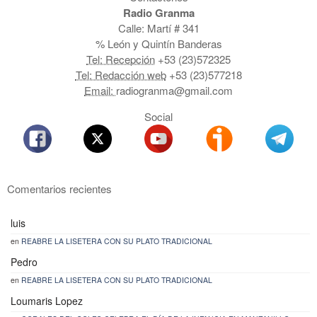
Radio Granma
Calle: Martí # 341
% León y Quintín Banderas
Tel: Recepción
+53 (23)572325
Tel: Redacción web
+53 (23)577218
Email:
radiogranma@gmail.com
Social
Comentarios recientes
luis
en
REABRE LA LISETERA CON SU PLATO TRADICIONAL
Pedro
en
REABRE LA LISETERA CON SU PLATO TRADICIONAL
Loumaris Lopez