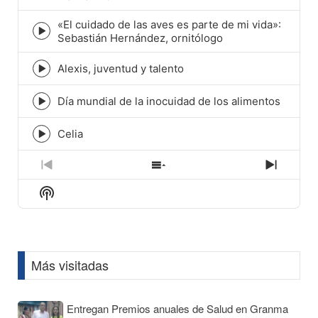
play
icon
«El cuidado de las aves es parte de mi vida»:
Episode
Sebastián Hernández, ornitólogo
play
icon
Alexis, juventud y talento
Episode
play
icon
Día mundial de la inocuidad de los alimentos
Episode
play
icon
Celia
Episode
play
icon
Previous
Show
Next
Episode
Episodes
Episod
Show
List
Podcast
Information
Más visitadas
Entregan Premios anuales de Salud en Granma