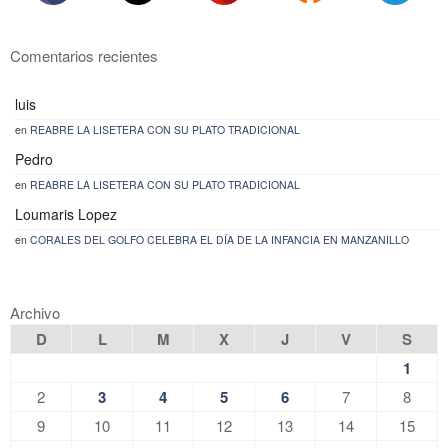
Comentarios recientes
luis
en
REABRE LA LISETERA CON SU PLATO TRADICIONAL
Pedro
en
REABRE LA LISETERA CON SU PLATO TRADICIONAL
Loumaris Lopez
en
CORALES DEL GOLFO CELEBRA EL DÍA DE LA INFANCIA EN MANZANILLO
Archivo
D
L
M
X
J
V
S
1
2
3
4
5
6
7
8
9
10
11
12
13
14
15