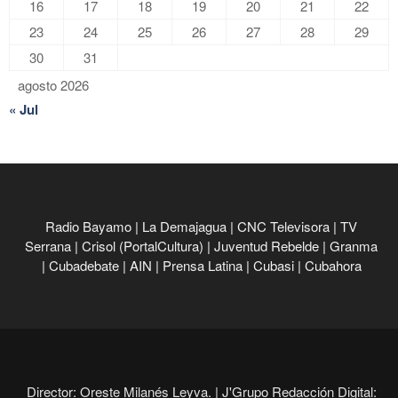
16
17
18
19
20
21
22
23
24
25
26
27
28
29
30
31
agosto 2026
« Jul
Radio Bayamo
|
La Demajagua
|
CNC Televisora
|
TV
Serrana
|
Crisol (PortalCultura)
|
Juventud Rebelde
|
Granma
|
Cubadebate
|
AIN
|
Prensa Latina
|
Cubasi
|
Cubahora
Director: Oreste Milanés Leyva. |
J'Grupo Redacción Digital: