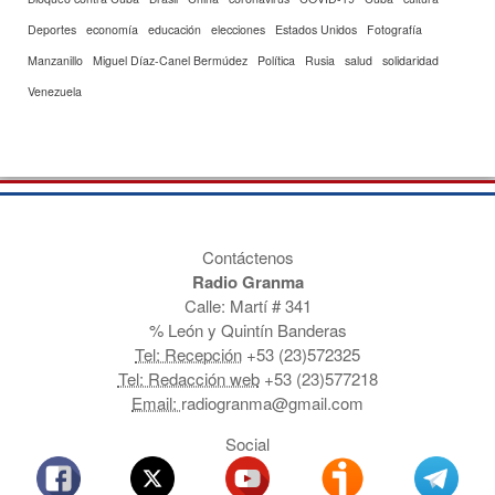
Deportes
economía
educación
elecciones
Estados Unidos
Fotografía
Manzanillo
Miguel Díaz-Canel Bermúdez
Política
Rusia
salud
solidaridad
Venezuela
Contáctenos
Radio Granma
Calle: Martí # 341
% León y Quintín Banderas
Tel: Recepción
+53 (23)572325
Tel: Redacción web
+53 (23)577218
Email:
radiogranma@gmail.com
Social