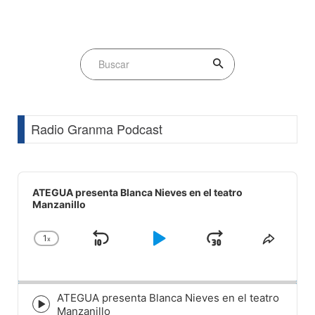
Radio Granma Podcast
Audio
Player
ATEGUA presenta Blanca Nieves en el teatro
Manzanillo
1
x
Skip
Play
Jump
Change
Share
Playback
This
Backward
Pause
Forward
Rate
Episod
ATEGUA presenta Blanca Nieves en el teatro
Episode
Manzanillo