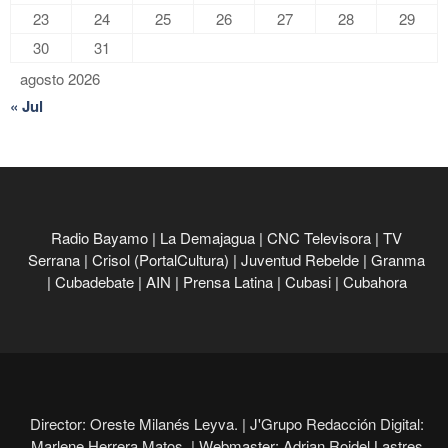
23
24
25
26
27
28
29
30
31
agosto 2026
« Jul
Radio Bayamo
|
La Demajagua
|
CNC Televisora
|
TV
Serrana
|
Crisol (PortalCultura)
|
Juventud Rebelde
|
Granma
|
Cubadebate
|
AIN
|
Prensa Latina
|
Cubasi
|
Cubahora
Director: Oreste Milanés Leyva. |
J'Grupo Redacción Digital:
Marlene Herrera Matos. |
Webmaster: Adrian Roidel Lastres