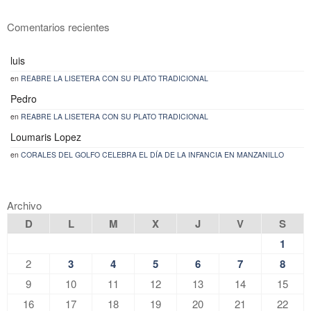
Comentarios recientes
luis
en
REABRE LA LISETERA CON SU PLATO TRADICIONAL
Pedro
en
REABRE LA LISETERA CON SU PLATO TRADICIONAL
Loumaris Lopez
en
CORALES DEL GOLFO CELEBRA EL DÍA DE LA INFANCIA EN MANZANILLO
Archivo
D
L
M
X
J
V
S
1
2
3
4
5
6
7
8
9
10
11
12
13
14
15
16
17
18
19
20
21
22