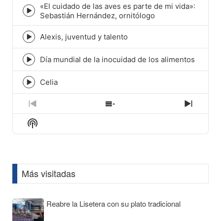
icon
«El cuidado de las aves es parte de mi vida»:
Episode
Sebastián Hernández, ornitólogo
play
icon
Alexis, juventud y talento
Episode
play
icon
Día mundial de la inocuidad de los alimentos
Episode
play
icon
Celia
Episode
play
icon
Previous
Show
Next
Episode
Episodes
Episod
Show
List
Podcast
Information
Más visitadas
Reabre la Lisetera con su plato tradicional