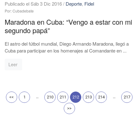
Publicado el Sáb 3 Dic 2016
/
Deporte
,
Fidel
Por: Cubadebate
Maradona en Cuba: “Vengo a estar con mi
segundo papá”
El astro del fútbol mundial, Diego Armando Maradona, llegó a
Cuba para participar en los homenajes al Comandante en ...
Leer
…
…
<<
1
210
211
212
213
214
217
>>