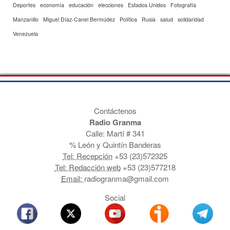
Deportes
economía
educación
elecciones
Estados Unidos
Fotografía
Manzanillo
Miguel Díaz-Canel Bermúdez
Política
Rusia
salud
solidaridad
Venezuela
Contáctenos
Radio Granma
Calle: Martí # 341
% León y Quintín Banderas
Tel: Recepción
+53 (23)572325
Tel: Redacción web
+53 (23)577218
Email:
radiogranma@gmail.com
Social