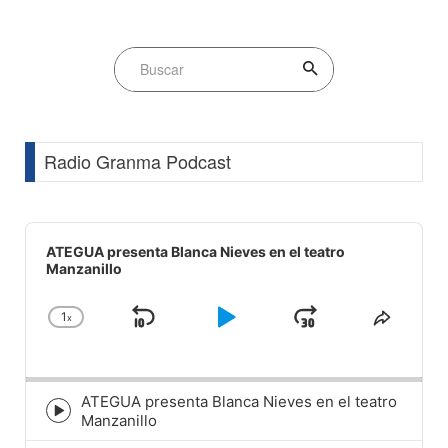
Radio Granma Podcast
Audio
Player
ATEGUA presenta Blanca Nieves en el teatro
Manzanillo
1
x
Skip
Play
Jump
Change
Share
Playback
This
Backward
Pause
Forward
Rate
Episod
ATEGUA presenta Blanca Nieves en el teatro
Episode
Manzanillo
play