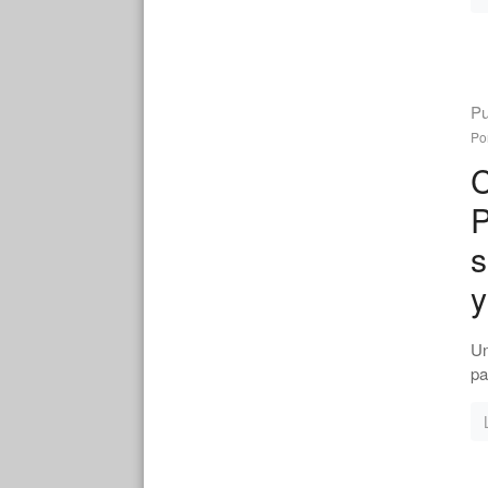
Pu
Po
C
P
s
y
Un
pa