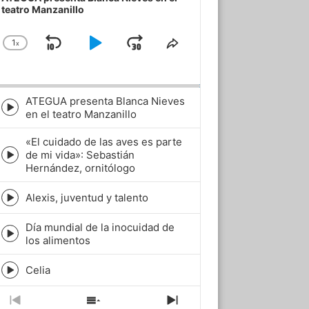
teatro Manzanillo
1
x
Skip
Play
Jump
Change
Share
Playback
This
Backward
Pause
Forward
Rate
Episode
ATEGUA presenta Blanca Nieves
Episode
en el teatro Manzanillo
play
icon
«El cuidado de las aves es parte
de mi vida»: Sebastián
Episode
Hernández, ornitólogo
play
icon
Alexis, juventud y talento
Episode
play
Día mundial de la inocuidad de
icon
Episode
los alimentos
play
icon
Celia
Episode
play
icon
Previous
Show
Next