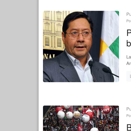
Pu
Po
P
b
La
Ar
Pu
Po
B