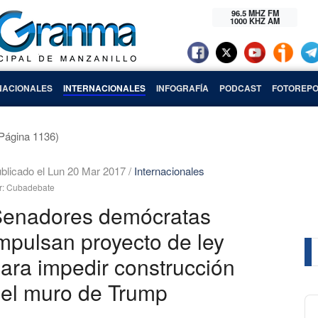
96.5 MHZ FM
1000 KHZ AM
NACIONALES
INTERNACIONALES
INFOGRAFÍA
PODCAST
FOTOREPO
Página 1136)
blicado el Lun 20 Mar 2017
/
Internacionales
r: Cubadebate
enadores demócratas
mpulsan proyecto de ley
ara impedir construcción
el muro de Trump
Au
Pl