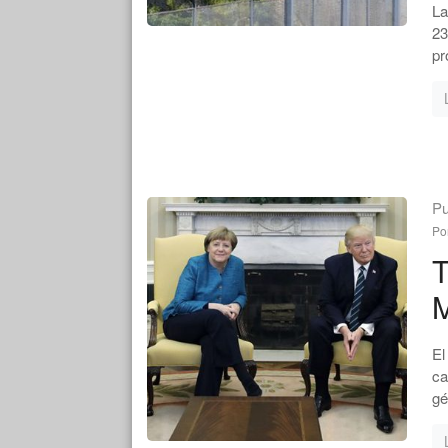
La
23
pr
Pu
Po
T
M
El
ca
gé