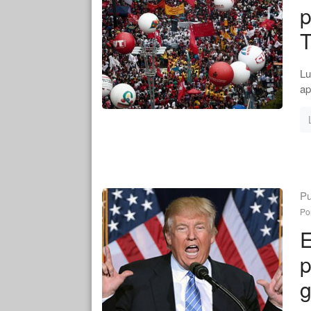
p
Lu
ap
Pu
Po
E
p
g