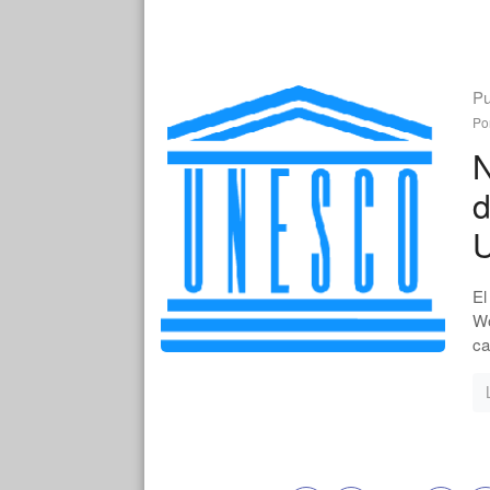
Pu
Po
N
d
El
Wo
ca