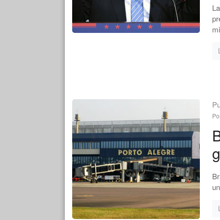
La
pr
mi
Pu
Po
B
g
Br
un