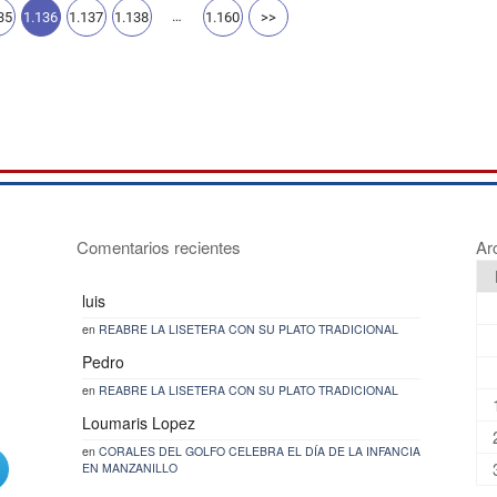
…
35
1.136
1.137
1.138
1.160
>>
Comentarios recientes
Ar
luis
en
REABRE LA LISETERA CON SU PLATO TRADICIONAL
Pedro
en
REABRE LA LISETERA CON SU PLATO TRADICIONAL
Loumaris Lopez
en
CORALES DEL GOLFO CELEBRA EL DÍA DE LA INFANCIA
EN MANZANILLO