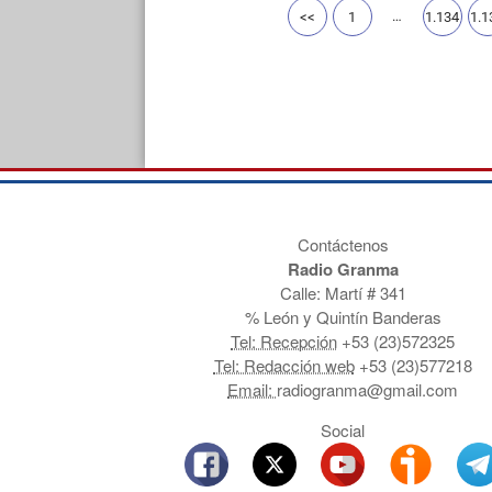
…
<<
1
1.134
1.1
Contáctenos
Radio Granma
Calle: Martí # 341
% León y Quintín Banderas
Tel: Recepción
+53 (23)572325
Tel: Redacción web
+53 (23)577218
Email:
radiogranma@gmail.com
Social