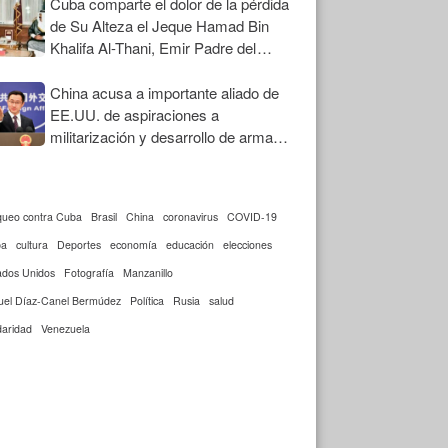
Cuba comparte el dolor de la pérdida
de Su Alteza el Jeque Hamad Bin
Khalifa Al-Thani, Emir Padre del
Estado de Qatar
China acusa a importante aliado de
EE.UU. de aspiraciones a
militarización y desarrollo de armas
nucleares
queo contra Cuba
Brasil
China
coronavirus
COVID-19
ba
cultura
Deportes
economía
educación
elecciones
ados Unidos
Fotografía
Manzanillo
uel Díaz-Canel Bermúdez
Política
Rusia
salud
daridad
Venezuela