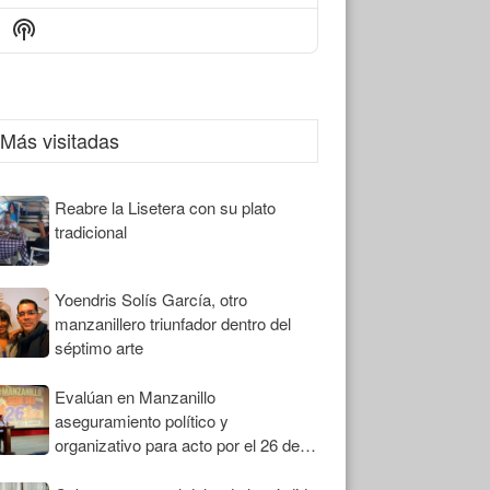
Episode
Episodes
Episode
Show
List
Podcast
Information
Más visitadas
Reabre la Lisetera con su plato
tradicional
Yoendris Solís García, otro
manzanillero triunfador dentro del
séptimo arte
Evalúan en Manzanillo
aseguramiento político y
organizativo para acto por el 26 de
Julio