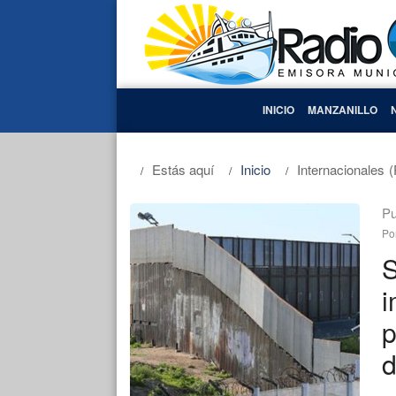
INICIO
MANZANILLO
Estás aquí
Inicio
Internacionales
(
Pu
Po
S
i
p
d