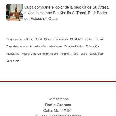
Cuba comparte el dolor de la pérdida de Su Alteza
el Jeque Hamad Bin Khalifa Al-Thani, Emir Padre
del Estado de Qatar
Bloqueo contra Cuba
Brasil
China
coronavirus
COVID-19
Cuba
cultura
Deportes
economía
educación
elecciones
Estados Unidos
Fotografía
Manzanillo
Miguel Díaz-Canel Bermúdez
Política
Rusia
salud
solidaridad
Venezuela
Contáctenos
Radio Granma
Calle: Martí # 341
% León y Quintín Banderas