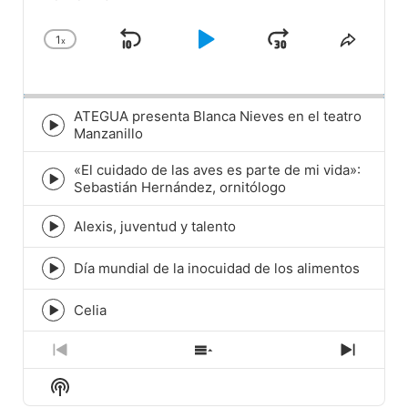
1
x
Skip
Play
Jump
Change
Share
Playback
This
Backward
Pause
Forward
Rate
Episod
ATEGUA presenta Blanca Nieves en el teatro
Episode
Manzanillo
play
icon
«El cuidado de las aves es parte de mi vida»:
Episode
Sebastián Hernández, ornitólogo
play
icon
Alexis, juventud y talento
Episode
play
icon
Día mundial de la inocuidad de los alimentos
Episode
play
icon
Celia
Episode
play
icon
Previous
Show
Next
Episode
Episodes
Episod
Show
List
Podcast