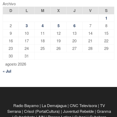
Archivo
D
L
M
X
J
V
S
1
2
3
4
5
6
7
8
9
10
11
12
13
14
15
16
17
18
19
20
21
22
23
24
25
26
27
28
29
30
31
agosto 2026
« Jul
Radio Bayamo
|
La Demajagua
|
CNC Televisora
|
TV
Serrana
|
Crisol (PortalCultura)
|
Juventud Rebelde
|
Granma
|
Cubadebate
|
AIN
|
Prensa Latina
|
Cubasi
|
Cubahora