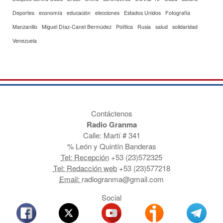
Deportes
economía
educación
elecciones
Estados Unidos
Fotografía
Manzanillo
Miguel Díaz-Canel Bermúdez
Política
Rusia
salud
solidaridad
Venezuela
Contáctenos
Radio Granma
Calle: Martí # 341
% León y Quintín Banderas
Tel: Recepción
+53 (23)572325
Tel: Redacción web
+53 (23)577218
Email:
radiogranma@gmail.com
Social