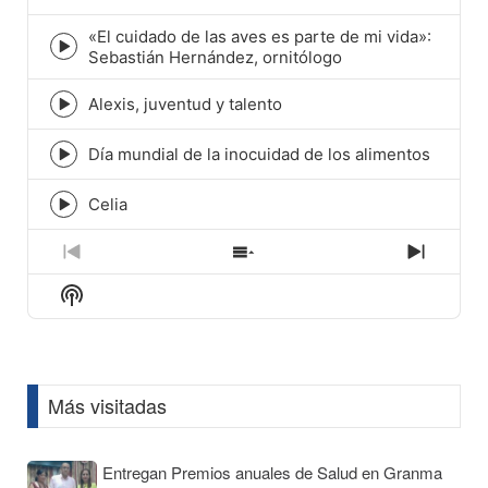
play
icon
«El cuidado de las aves es parte de mi vida»:
Episode
Sebastián Hernández, ornitólogo
play
icon
Alexis, juventud y talento
Episode
play
icon
Día mundial de la inocuidad de los alimentos
Episode
play
icon
Celia
Episode
play
icon
Previous
Show
Next
Episode
Episodes
Episod
Show
List
Podcast
Information
Más visitadas
Entregan Premios anuales de Salud en Granma