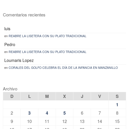
Comentarios recientes
luis
en
REABRE LA LISETERA CON SU PLATO TRADICIONAL
Pedro
en
REABRE LA LISETERA CON SU PLATO TRADICIONAL
Loumaris Lopez
en
CORALES DEL GOLFO CELEBRA EL DÍA DE LA INFANCIA EN MANZANILLO
Archivo
D
L
M
X
J
V
S
1
2
3
4
5
6
7
8
9
10
11
12
13
14
15