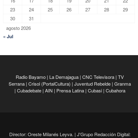
16
17
18
19
20
21
22
23
24
25
26
27
28
29
30
31
agosto 2026
« Jul
Radio Bayamo
|
La Demajagua
|
CNC Televisora
|
TV
Serrana
|
Crisol (PortalCultura)
|
Juventud Rebelde
|
Granma
|
Cubadebate
|
AIN
|
Prensa Latina
|
Cubasi
|
Cubahora
Director: Oreste Milanés Leyva. |
J'Grupo Redacción Digital: