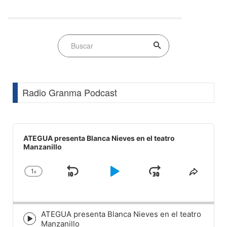
Radio Granma Podcast
Audio
Player
ATEGUA presenta Blanca Nieves en el teatro
Manzanillo
1
x
Skip
Play
Jump
Change
Share
Playback
This
Backward
Pause
Forward
Rate
Episod
ATEGUA presenta Blanca Nieves en el teatro
Episode
Manzanillo