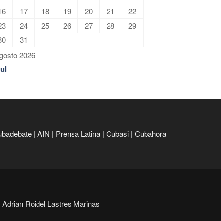
16
17
18
19
20
21
22
23
24
25
26
27
28
29
30
31
gosto 2026
Jul
ubadebate
|
AIN
|
Prensa Latina
|
Cubasi
|
Cubahora
Adrian Roidel Lastres Marinas