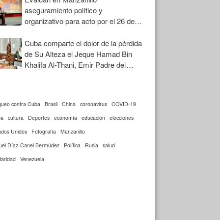
aseguramiento político y
organizativo para acto por el 26 de
Julio
Cuba comparte el dolor de la pérdida
de Su Alteza el Jeque Hamad Bin
Khalifa Al-Thani, Emir Padre del
Estado de Qatar
queo contra Cuba
Brasil
China
coronavirus
COVID-19
ba
cultura
Deportes
economía
educación
elecciones
ados Unidos
Fotografía
Manzanillo
uel Díaz-Canel Bermúdez
Política
Rusia
salud
daridad
Venezuela