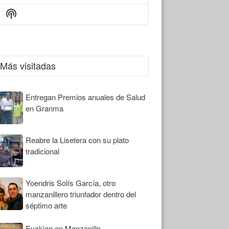
Episode
Episodes
Episode
Show
List
Podcast
Information
Más visitadas
Entregan Premios anuales de Salud
en Granma
Reabre la Lisetera con su plato
tradicional
Yoendris Solís García, otro
manzanillero triunfador dentro del
séptimo arte
Evalúan en Manzanillo