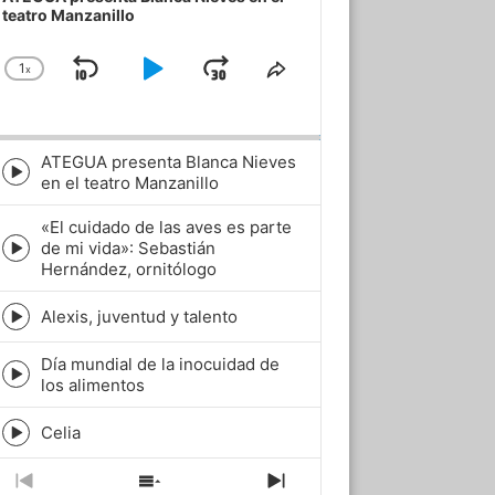
teatro Manzanillo
1
x
Skip
Play
Jump
Change
Share
Playback
This
Backward
Pause
Forward
Rate
Episode
ATEGUA presenta Blanca Nieves
Episode
en el teatro Manzanillo
play
icon
«El cuidado de las aves es parte
de mi vida»: Sebastián
Episode
Hernández, ornitólogo
play
icon
Alexis, juventud y talento
Episode
play
Día mundial de la inocuidad de
icon
Episode
los alimentos
play
icon
Celia
Episode
play
icon
Previous
Show
Next