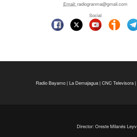
Email:
radiogranma@gmail.com
Social
Radio Bayamo
|
La Demajagua
|
CNC Televisora
Director: Oreste Milanés Leyva