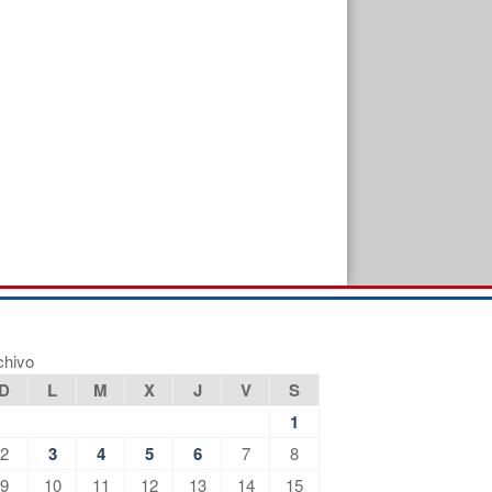
chivo
D
L
M
X
J
V
S
1
2
3
4
5
6
7
8
9
10
11
12
13
14
15