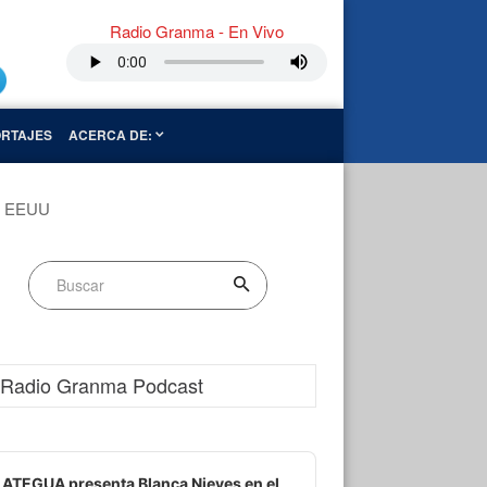
Radio Granma - En Vivo
RTAJES
ACERCA DE:
De EEUU
Radio Granma Podcast
dio
ayer
ATEGUA presenta Blanca Nieves en el