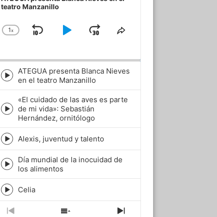
teatro Manzanillo
1
x
Skip
Play
Jump
Change
Share
Playback
This
Backward
Pause
Forward
Rate
Episode
ATEGUA presenta Blanca Nieves
Episode
en el teatro Manzanillo
play
icon
«El cuidado de las aves es parte
de mi vida»: Sebastián
Episode
Hernández, ornitólogo
play
icon
Alexis, juventud y talento
Episode
play
Día mundial de la inocuidad de
icon
Episode
los alimentos
play
icon
Celia
Episode
play
icon
Previous
Show
Next