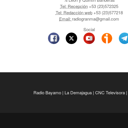
Tel: Recepción
+53 (23)572325
Tel: Redacción web
+53 (23)577218
Email:
radiogranma@gmail.com
Social
Radio Bayamo
|
La Demajagua
|
CNC Televisora