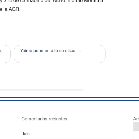
y 314 de cannabinoide. Así lo informó Moraima
e la AGR.
n,
Yaimé pone en alto su disco →
Comentarios recientes
Ar
luis