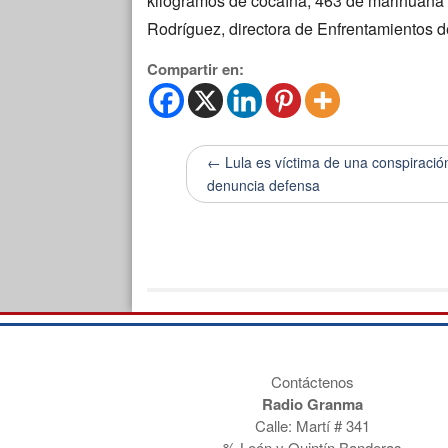
kilogramos de cocaína, 463 de marihuana 
Rodríguez, directora de Enfrentamientos d
Compartir en:
← Lula es víctima de una conspiració
denuncia defensa
Contáctenos
Radio Granma
Calle: Martí # 341
% León y Quintín Banderas