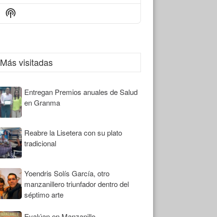
Episode
Episodes
Episode
Show
List
Podcast
Information
Más visitadas
Entregan Premios anuales de Salud
en Granma
Reabre la Lisetera con su plato
tradicional
Yoendris Solís García, otro
manzanillero triunfador dentro del
séptimo arte
Evalúan en Manzanillo