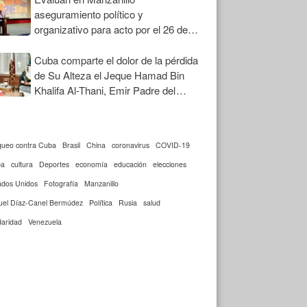
aseguramiento político y
organizativo para acto por el 26 de
Julio
Cuba comparte el dolor de la pérdida
de Su Alteza el Jeque Hamad Bin
Khalifa Al-Thani, Emir Padre del
Estado de Qatar
queo contra Cuba
Brasil
China
coronavirus
COVID-19
ba
cultura
Deportes
economía
educación
elecciones
ados Unidos
Fotografía
Manzanillo
uel Díaz-Canel Bermúdez
Política
Rusia
salud
daridad
Venezuela