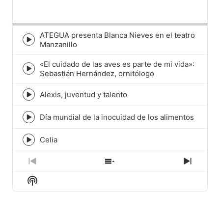
Playback
This
Backward
Pause
Forward
Rate
Episod
ATEGUA presenta Blanca Nieves en el teatro
Episode
Manzanillo
play
icon
«El cuidado de las aves es parte de mi vida»:
Episode
Sebastián Hernández, ornitólogo
play
icon
Alexis, juventud y talento
Episode
play
icon
Día mundial de la inocuidad de los alimentos
Episode
play
icon
Celia
Episode
play
icon
Previous
Show
Next
Episode
Episodes
Episod
Show
List
Podcast
Information