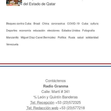
del Estado de Qatar
Bloqueo contra Cuba
Brasil
China
coronavirus
COVID-19
Cuba
cultura
Deportes
economía
educación
elecciones
Estados Unidos
Fotografía
Manzanillo
Miguel Díaz-Canel Bermúdez
Política
Rusia
salud
solidaridad
Venezuela
Contáctenos
Radio Granma
Calle: Martí # 341
% León y Quintín Banderas
Tel: Recepción
+53 (23)572325
Tel: Redacción web
+53 (23)577218