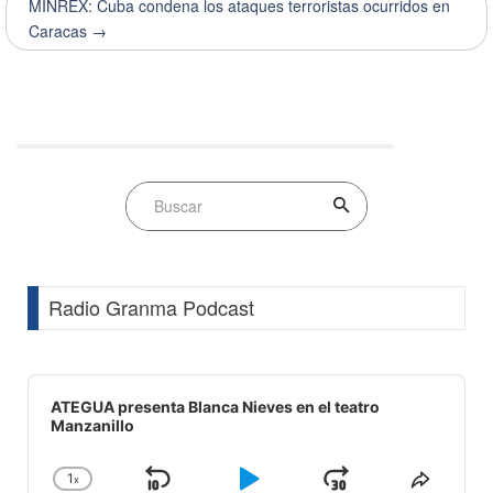
MINREX: Cuba condena los ataques terroristas ocurridos en
Caracas →
Radio Granma Podcast
Audio
Player
ATEGUA presenta Blanca Nieves en el teatro
Manzanillo
1
x
Skip
Play
Jump
Change
Share