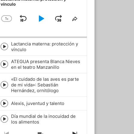
vínculo
1
x
Skip
Play
Jump
Change
Share
Playback
This
Backward
Pause
Forward
Rate
Episode
Lactancia materna: protección y
Episode
vínculo
play
icon
ATEGUA presenta Blanca Nieves
Episode
en el teatro Manzanillo
play
icon
«El cuidado de las aves es parte
de mi vida»: Sebastián
Episode
Hernández, ornitólogo
play
icon
Alexis, juventud y talento
Episode
play
Día mundial de la inocuidad de
icon
Episode
los alimentos
play
icon