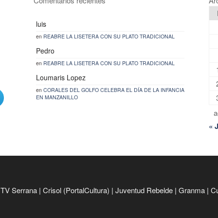
Comentarios recientes
Ar
luis
en
REABRE LA LISETERA CON SU PLATO TRADICIONAL
Pedro
en
REABRE LA LISETERA CON SU PLATO TRADICIONAL
Loumaris Lopez
en
CORALES DEL GOLFO CELEBRA EL DÍA DE LA INFANCIA
EN MANZANILLO
a
« 
|
TV Serrana
|
Crisol (PortalCultura)
|
Juventud Rebelde
|
Granma
|
C