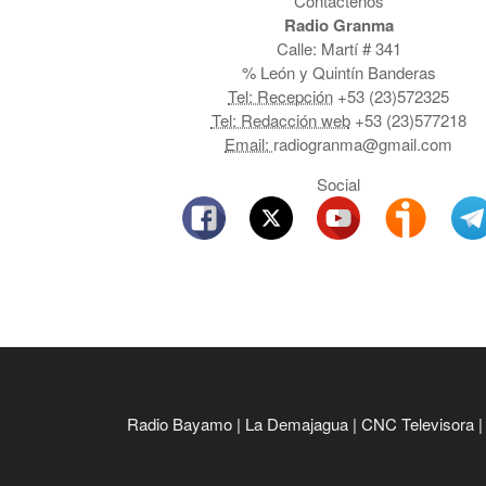
Contáctenos
Radio Granma
Calle: Martí # 341
% León y Quintín Banderas
Tel: Recepción
+53 (23)572325
Tel: Redacción web
+53 (23)577218
Email:
radiogranma@gmail.com
Social
Radio Bayamo
|
La Demajagua
|
CNC Televisora