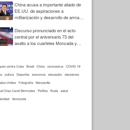
China acusa a importante aliado de
EE.UU. de aspiraciones a
militarización y desarrollo de armas
nucleares
Discurso pronunciado en el acto
central por el aniversario 73 del
asalto a los cuarteles Moncada y
Carlos Manuel de Céspedes
queo contra Cuba
Brasil
China
coronavirus
COVID-19
ba
cultura
Deportes
economía
educación
elecciones
ados Unidos
Fotografía
Manzanillo
uel Díaz-Canel Bermúdez
Política
Rusia
salud
daridad
Venezuela