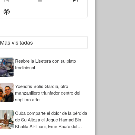
Previous
Show
Next
Episode
Episodes
Episode
Show
List
Podcast
Information
Más visitadas
Reabre la Lisetera con su plato
tradicional
Yoendris Solís García, otro
manzanillero triunfador dentro del
séptimo arte
Cuba comparte el dolor de la pérdida
de Su Alteza el Jeque Hamad Bin
Khalifa Al-Thani, Emir Padre del
Estado de Qatar