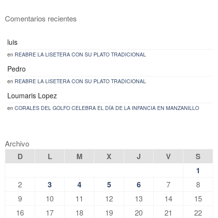
Comentarios recientes
luis
en
REABRE LA LISETERA CON SU PLATO TRADICIONAL
Pedro
en
REABRE LA LISETERA CON SU PLATO TRADICIONAL
Loumaris Lopez
en
CORALES DEL GOLFO CELEBRA EL DÍA DE LA INFANCIA EN MANZANILLO
Archivo
D
L
M
X
J
V
S
1
2
3
4
5
6
7
8
9
10
11
12
13
14
15
16
17
18
19
20
21
22