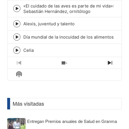
icon
«El cuidado de las aves es parte de mi vida»:
Episode
Sebastián Hernández, ornitólogo
play
icon
Alexis, juventud y talento
Episode
play
icon
Día mundial de la inocuidad de los alimentos
Episode
play
icon
Celia
Episode
play
icon
Previous
Show
Next
Episode
Episodes
Episod
Show
List
Podcast
Information
Más visitadas
Entregan Premios anuales de Salud en Granma