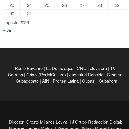
23
24
25
26
27
28
29
30
31
agosto 2026
« Jul
Radio Bayamo
|
La Demajagua
|
CNC Televisora
|
TV
Serrana
|
Crisol (PortalCultura)
|
Juventud Rebelde
|
Granma
|
Cubadebate
|
AIN
|
Prensa Latina
|
Cubasi
|
Cubahora
Director: Oreste Milanés Leyva. |
J'Grupo Redacción Digital:
Marlene Herrera Matos. |
Webmaster: Adrian Roidel Lastres