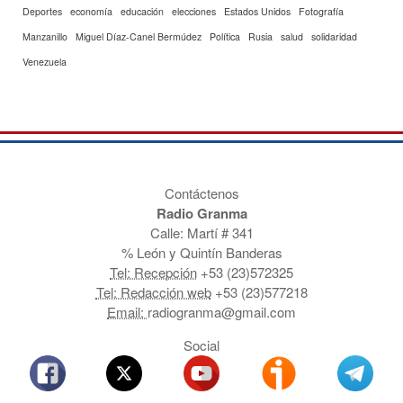
Deportes
economía
educación
elecciones
Estados Unidos
Fotografía
Manzanillo
Miguel Díaz-Canel Bermúdez
Política
Rusia
salud
solidaridad
Venezuela
Contáctenos
Radio Granma
Calle: Martí # 341
% León y Quintín Banderas
Tel: Recepción
+53 (23)572325
Tel: Redacción web
+53 (23)577218
Email:
radiogranma@gmail.com
Social