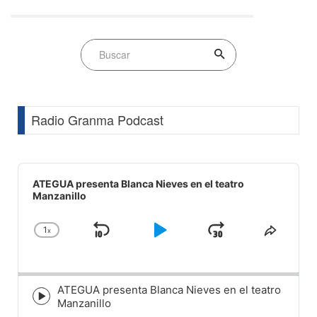
Radio Granma Podcast
Audio
Player
ATEGUA presenta Blanca Nieves en el teatro
Manzanillo
1
x
Skip
Play
Jump
Change
Share
Playback
This
Backward
Pause
Forward
Rate
Episod
ATEGUA presenta Blanca Nieves en el teatro
Episode
Manzanillo
play