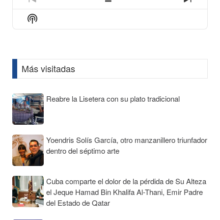
icon
Previous
Show
Next
Episode
Episodes
Episod
Show
List
Podcast
Information
Más visitadas
Reabre la Lisetera con su plato tradicional
Yoendris Solís García, otro manzanillero triunfador
dentro del séptimo arte
Cuba comparte el dolor de la pérdida de Su Alteza
el Jeque Hamad Bin Khalifa Al-Thani, Emir Padre
del Estado de Qatar