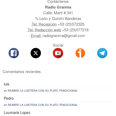
Contáctenos
Radio Granma
Calle: Martí # 341
% León y Quintín Banderas
Tel: Recepción
+53 (23)572325
Tel: Redacción web
+53 (23)577218
Email:
radiogranma@gmail.com
Social
Comentarios recientes
luis
en
REABRE LA LISETERA CON SU PLATO TRADICIONAL
Pedro
en
REABRE LA LISETERA CON SU PLATO TRADICIONAL
Loumaris Lopez