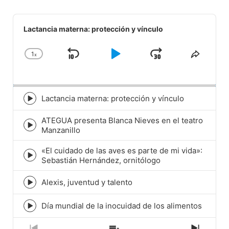
Audio
Player
Lactancia materna: protección y vínculo
1
x
Skip
Play
Jump
Change
Share
Playback
This
Backward
Pause
Forward
Rate
Episod
Lactancia materna: protección y vínculo
Episode
play
ATEGUA presenta Blanca Nieves en el teatro
icon
Episode
Manzanillo
play
icon
«El cuidado de las aves es parte de mi vida»:
Episode
Sebastián Hernández, ornitólogo
play
icon
Alexis, juventud y talento
Episode
play
icon
Día mundial de la inocuidad de los alimentos
Episode
play