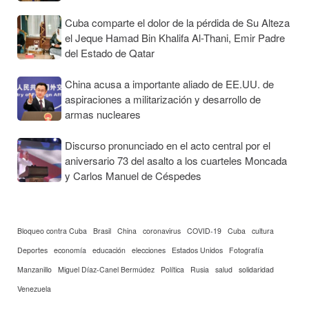
Cuba comparte el dolor de la pérdida de Su Alteza
el Jeque Hamad Bin Khalifa Al-Thani, Emir Padre
del Estado de Qatar
China acusa a importante aliado de EE.UU. de
aspiraciones a militarización y desarrollo de
armas nucleares
Discurso pronunciado en el acto central por el
aniversario 73 del asalto a los cuarteles Moncada
y Carlos Manuel de Céspedes
Bloqueo contra Cuba
Brasil
China
coronavirus
COVID-19
Cuba
cultura
Deportes
economía
educación
elecciones
Estados Unidos
Fotografía
Manzanillo
Miguel Díaz-Canel Bermúdez
Política
Rusia
salud
solidaridad
Venezuela