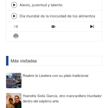
icon
Alexis, juventud y talento
Episode
play
icon
Día mundial de la inocuidad de los alimentos
Episode
play
icon
Previous
Show
Next
Episode
Episodes
Episod
Show
List
Podcast
Information
Más visitadas
Reabre la Lisetera con su plato tradicional
Yoendris Solís García, otro manzanillero triunfador
dentro del séptimo arte