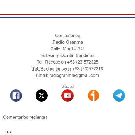
Contáctenos
Radio Granma
Calle: Martí # 341
% León y Quintín Banderas
Tel: Recepción
+53 (23)572325
Tel: Redacción web
+53 (23)577218
Email:
radiogranma@gmail.com
Social
Comentarios recientes
luis