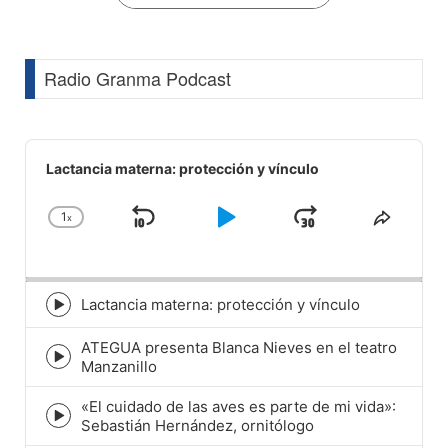
Radio Granma Podcast
Audio
Player
Lactancia materna: protección y vínculo
1
x
Skip
Play
Jump
Change
Share
Playback
This
Backward
Pause
Forward
Rate
Episod
Lactancia materna: protección y vínculo
Episode
play
ATEGUA presenta Blanca Nieves en el teatro
icon
Episode
Manzanillo
play
icon
«El cuidado de las aves es parte de mi vida»:
Episode
Sebastián Hernández, ornitólogo
play