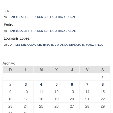
luis
en
REABRE LA LISETERA CON SU PLATO TRADICIONAL
Pedro
en
REABRE LA LISETERA CON SU PLATO TRADICIONAL
Loumaris Lopez
en
CORALES DEL GOLFO CELEBRA EL DÍA DE LA INFANCIA EN MANZANILLO
Archivo
D
L
M
X
J
V
S
1
2
3
4
5
6
7
8
9
10
11
12
13
14
15
16
17
18
19
20
21
22
23
24
25
26
27
28
29