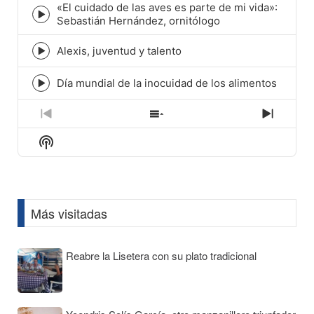
icon
«El cuidado de las aves es parte de mi vida»:
Episode
Sebastián Hernández, ornitólogo
play
icon
Alexis, juventud y talento
Episode
play
icon
Día mundial de la inocuidad de los alimentos
Episode
play
icon
Previous
Show
Next
Episode
Episodes
Episod
Show
List
Podcast
Information
Más visitadas
Reabre la Lisetera con su plato tradicional