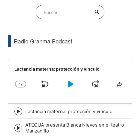
Radio Granma Podcast
Audio
Player
Lactancia materna: protección y vínculo
1
x
Skip
Play
Jump
Change
Share
Playback
This
Backward
Pause
Forward
Rate
Episod
Lactancia materna: protección y vínculo
Episode
play
ATEGUA presenta Blanca Nieves en el teatro
icon
Episode
Manzanillo
play