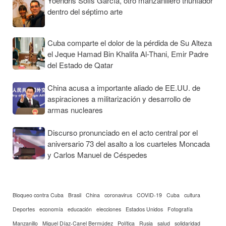
Yoendris Solís García, otro manzanillero triunfador
dentro del séptimo arte
Cuba comparte el dolor de la pérdida de Su Alteza
el Jeque Hamad Bin Khalifa Al-Thani, Emir Padre
del Estado de Qatar
China acusa a importante aliado de EE.UU. de
aspiraciones a militarización y desarrollo de
armas nucleares
Discurso pronunciado en el acto central por el
aniversario 73 del asalto a los cuarteles Moncada
y Carlos Manuel de Céspedes
Bloqueo contra Cuba
Brasil
China
coronavirus
COVID-19
Cuba
cultura
Deportes
economía
educación
elecciones
Estados Unidos
Fotografía
Manzanillo
Miguel Díaz-Canel Bermúdez
Política
Rusia
salud
solidaridad