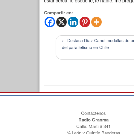
estar cerca, lo escuché, le hablé, me pregu
Compartir en:
← Destaca Díaz-Canel medallas de o
del paratletismo en Chile
Contáctenos
Radio Granma
Calle: Martí # 341
% León y Quintín Banderas