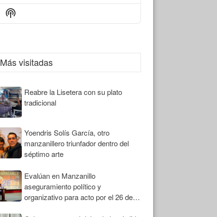
Episode
Episodes
Episode
Show
List
Podcast
Information
Más visitadas
Reabre la Lisetera con su plato
tradicional
Yoendris Solís García, otro
manzanillero triunfador dentro del
séptimo arte
Evalúan en Manzanillo
aseguramiento político y
organizativo para acto por el 26 de
Julio