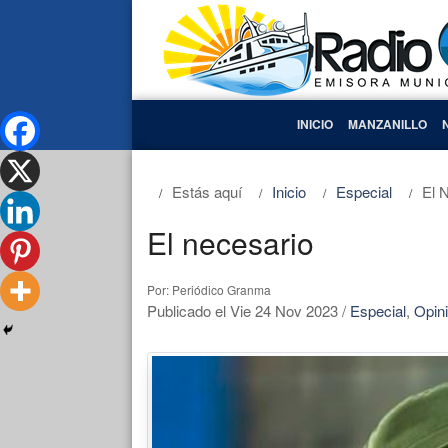
INICIO
MANZANILLO
Estás aquí
Inicio
Especial
El 
El necesario
Por: Periódico Granma
Publicado el Vie 24 Nov 2023
/
Especial
,
Opin