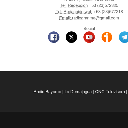
Tel: Recepción
+53 (23)572325
Tel: Redacción web
+53 (23)577218
Email:
radiogranma@gmail.com
Social
Radio Bayamo
|
La Demajagua
|
CNC Televisora