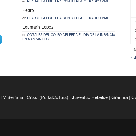
en
REABRE LA LISETERA CON SU PLATO TRADICIONAL
Pedro
en
REABRE LA LISETERA CON SU PLATO TRADICIONAL
Loumaris Lopez
en
CORALES DEL GOLFO CELEBRA EL DÍA DE LA INFANCIA
EN MANZANILLO
a
« 
|
TV Serrana
|
Crisol (PortalCultura)
|
Juventud Rebelde
|
Granma
|
C