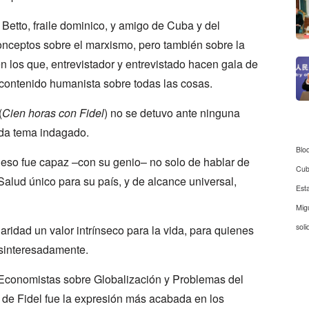
 Betto, fraile dominico, y amigo de Cuba y del
nceptos sobre el marxismo, pero también sobre la
en los que, entrevistador y entrevistado hacen gala de
 contenido humanista sobre todas las cosas.
(
Cien horas con Fidel
) no se detuvo ante ninguna
ada tema indagado.
Blo
 eso fue capaz –con su genio– no solo de hablar de
Cu
alud único para su país, y de alcance universal,
Est
Mig
soli
aridad un valor intrínseco para la vida, para quienes
esinteresadamente.
e Economistas sobre Globalización y Problemas del
 de Fidel fue la expresión más acabada en los