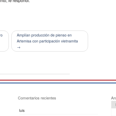
ntó, le respondí.
ro
Amplían producción de pienso en
Artemisa con participación vietnamita
→
Comentarios recientes
Ar
luis