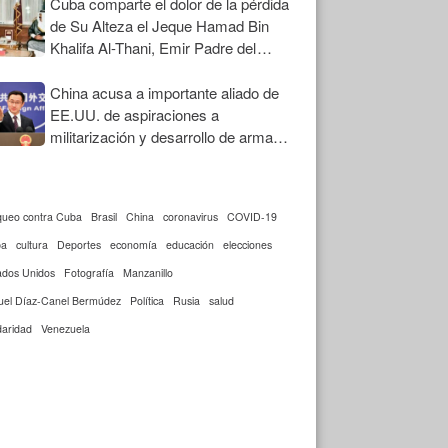
Cuba comparte el dolor de la pérdida
de Su Alteza el Jeque Hamad Bin
Khalifa Al-Thani, Emir Padre del
Estado de Qatar
China acusa a importante aliado de
EE.UU. de aspiraciones a
militarización y desarrollo de armas
nucleares
queo contra Cuba
Brasil
China
coronavirus
COVID-19
ba
cultura
Deportes
economía
educación
elecciones
ados Unidos
Fotografía
Manzanillo
uel Díaz-Canel Bermúdez
Política
Rusia
salud
daridad
Venezuela