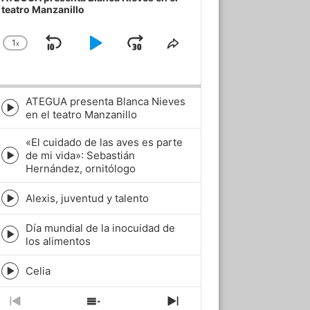
teatro Manzanillo
1
x
Skip
Play
Jump
Change
Share
Playback
This
Backward
Pause
Forward
Rate
Episode
ATEGUA presenta Blanca Nieves
Episode
en el teatro Manzanillo
play
icon
«El cuidado de las aves es parte
de mi vida»: Sebastián
Episode
Hernández, ornitólogo
play
icon
Alexis, juventud y talento
Episode
play
Día mundial de la inocuidad de
icon
Episode
los alimentos
play
icon
Celia
Episode
play
icon
Previous
Show
Next