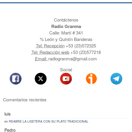
Contáctenos
Radio Granma
Calle: Martí # 341
% León y Quintín Banderas
Tel: Recepción
+53 (23)572325
Tel: Redacción web
+53 (23)577218
Email:
radiogranma@gmail.com
Social
Comentarios recientes
luis
en
REABRE LA LISETERA CON SU PLATO TRADICIONAL
Pedro