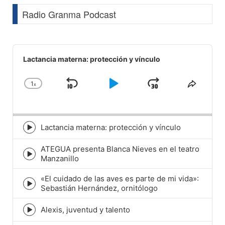
Radio Granma Podcast
Audio
Player
Lactancia materna: protección y vínculo
1
x
Skip
Play
Jump
Change
Share
Playback
This
Backward
Pause
Forward
Rate
Episod
Lactancia materna: protección y vínculo
Episode
play
ATEGUA presenta Blanca Nieves en el teatro
icon
Episode
Manzanillo
play
icon
«El cuidado de las aves es parte de mi vida»:
Episode
Sebastián Hernández, ornitólogo
play
icon
Alexis, juventud y talento
Episode
play