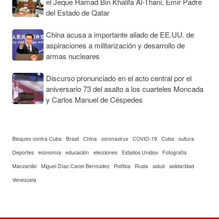
el Jeque Hamad Bin Khalifa Al-Thani, Emir Padre
del Estado de Qatar
China acusa a importante aliado de EE.UU. de
aspiraciones a militarización y desarrollo de
armas nucleares
Discurso pronunciado en el acto central por el
aniversario 73 del asalto a los cuarteles Moncada
y Carlos Manuel de Céspedes
Bloqueo contra Cuba
Brasil
China
coronavirus
COVID-19
Cuba
cultura
Deportes
economía
educación
elecciones
Estados Unidos
Fotografía
Manzanillo
Miguel Díaz-Canel Bermúdez
Política
Rusia
salud
solidaridad
Venezuela