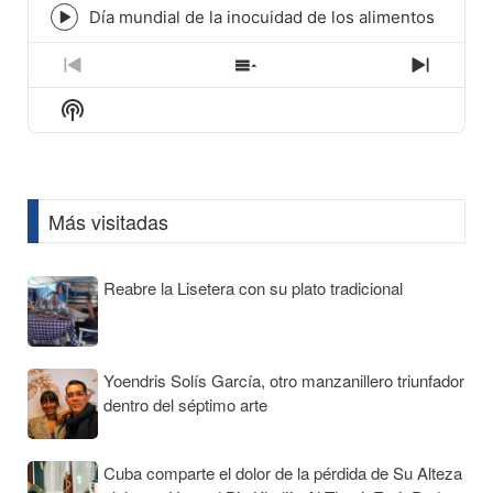
icon
Día mundial de la inocuidad de los alimentos
Episode
play
icon
Previous
Show
Next
Episode
Episodes
Episod
Show
List
Podcast
Information
Más visitadas
Reabre la Lisetera con su plato tradicional
Yoendris Solís García, otro manzanillero triunfador
dentro del séptimo arte
Cuba comparte el dolor de la pérdida de Su Alteza