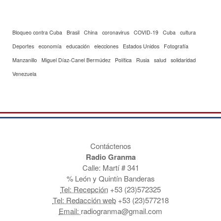
Bloqueo contra Cuba
Brasil
China
coronavirus
COVID-19
Cuba
cultura
Deportes
economía
educación
elecciones
Estados Unidos
Fotografía
Manzanillo
Miguel Díaz-Canel Bermúdez
Política
Rusia
salud
solidaridad
Venezuela
Contáctenos
Radio Granma
Calle: Martí # 341
% León y Quintín Banderas
Tel: Recepción
+53 (23)572325
Tel: Redacción web
+53 (23)577218
Email:
radiogranma@gmail.com