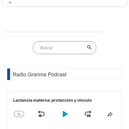
→
Radio Granma Podcast
Audio
Player
Lactancia materna: protección y vínculo
1
x
Skip
Play
Jump
Change
Share
Playback
This
Backward
Pause
Forward
Rate
Episod