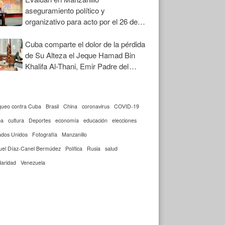
aseguramiento político y
organizativo para acto por el 26 de
Julio
Cuba comparte el dolor de la pérdida
de Su Alteza el Jeque Hamad Bin
Khalifa Al-Thani, Emir Padre del
Estado de Qatar
queo contra Cuba
Brasil
China
coronavirus
COVID-19
ba
cultura
Deportes
economía
educación
elecciones
ados Unidos
Fotografía
Manzanillo
uel Díaz-Canel Bermúdez
Política
Rusia
salud
daridad
Venezuela