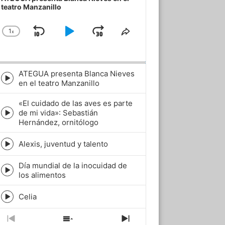
teatro Manzanillo
1
x
Skip
Play
Jump
Change
Share
Playback
This
Backward
Pause
Forward
Rate
Episode
ATEGUA presenta Blanca Nieves
Episode
en el teatro Manzanillo
play
icon
«El cuidado de las aves es parte
de mi vida»: Sebastián
Episode
Hernández, ornitólogo
play
icon
Alexis, juventud y talento
Episode
play
Día mundial de la inocuidad de
icon
Episode
los alimentos
play
icon
Celia
Episode
play
icon
Previous
Show
Next