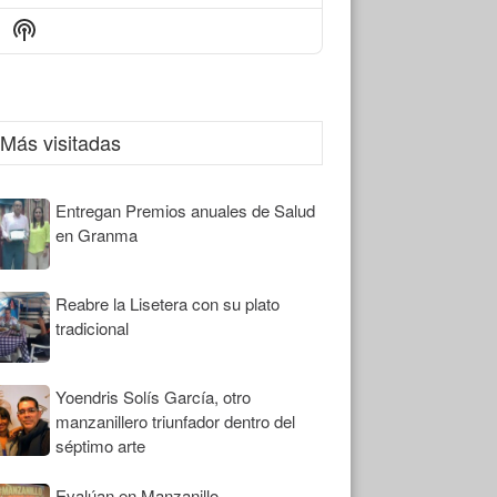
Episode
Episodes
Episode
Show
List
Podcast
Information
Más visitadas
Entregan Premios anuales de Salud
en Granma
Reabre la Lisetera con su plato
tradicional
Yoendris Solís García, otro
manzanillero triunfador dentro del
séptimo arte
Evalúan en Manzanillo