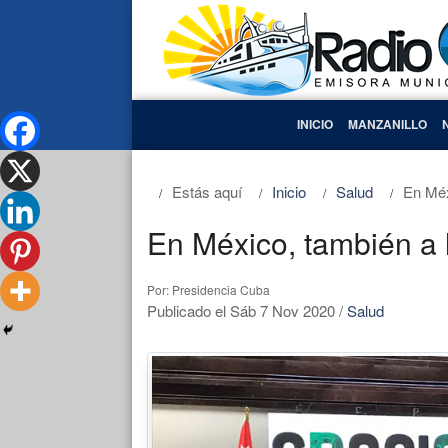
INICIO
MANZANILLO
Estás aquí
Inicio
Salud
En Méx
En México, también a l
Por: Presidencia Cuba
Publicado el Sáb 7 Nov 2020
/
Salud