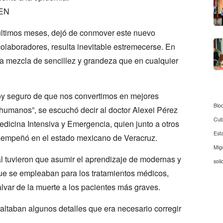
EN
 últimos meses, dejó de conmover este nuevo
colaboradores, resulta inevitable estremecerse. En
ña mezcla de sencillez y grandeza que en cualquier
oy seguro de que nos convertimos en mejores
Blo
humanos”, se escuchó decir al doctor Alexei Pérez
Cu
edicina Intensiva y Emergencia, quien junto a otros
Est
sempeñó en el estado mexicano de Veracruz.
Mig
al tuvieron que asumir el aprendizaje de modernas y
soli
ue se empleaban para los tratamientos médicos,
lvar de la muerte a los pacientes más graves.
altaban algunos detalles que era necesario corregir