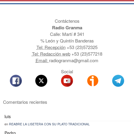
Contáctenos
Radio Granma
Calle: Martí # 341
% León y Quintín Banderas
Tel: Recepción
+53 (23)572325
Tel: Redacción web
+53 (23)577218
Email:
radiogranma@gmail.com
Social
Comentarios recientes
luis
en
REABRE LA LISETERA CON SU PLATO TRADICIONAL
Pedro