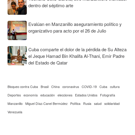
dentro del séptimo arte
Evalúan en Manzanillo aseguramiento político y
organizativo para acto por el 26 de Julio
Cuba comparte el dolor de la pérdida de Su Alteza
el Jeque Hamad Bin Khalifa Al-Thani, Emir Padre
del Estado de Qatar
Bloqueo contra Cuba
Brasil
China
coronavirus
COVID-19
Cuba
cultura
Deportes
economía
educación
elecciones
Estados Unidos
Fotografía
Manzanillo
Miguel Díaz-Canel Bermúdez
Política
Rusia
salud
solidaridad
Venezuela