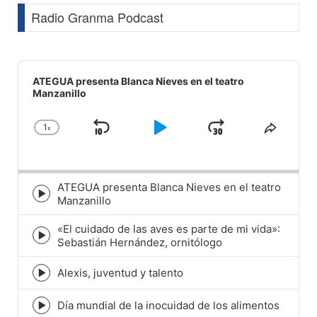
Radio Granma Podcast
Audio
Player
ATEGUA presenta Blanca Nieves en el teatro
Manzanillo
1
x
Skip
Play
Jump
Change
Share
Playback
This
Backward
Pause
Forward
Rate
Episod
ATEGUA presenta Blanca Nieves en el teatro
Episode
Manzanillo
play
icon
«El cuidado de las aves es parte de mi vida»:
Episode
Sebastián Hernández, ornitólogo
play
icon
Alexis, juventud y talento
Episode
play
icon
Día mundial de la inocuidad de los alimentos
Episode