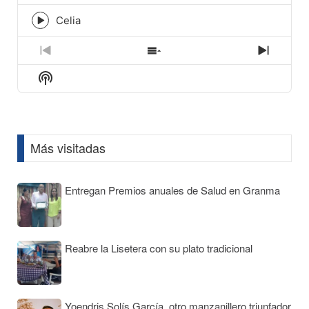
play
icon
Celia
Episode
play
icon
Previous
Show
Next
Episode
Episodes
Episod
Show
List
Podcast
Information
Más visitadas
Entregan Premios anuales de Salud en Granma
Reabre la Lisetera con su plato tradicional
Yoendris Solís García, otro manzanillero triunfador