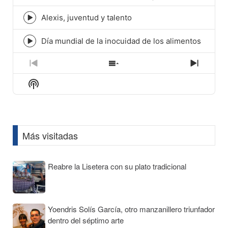
play
icon
Alexis, juventud y talento
Episode
play
icon
Día mundial de la inocuidad de los alimentos
Episode
play
icon
Previous
Show
Next
Episode
Episodes
Episod
Show
List
Podcast
Information
Más visitadas
Reabre la Lisetera con su plato tradicional
Yoendris Solís García, otro manzanillero triunfador
dentro del séptimo arte