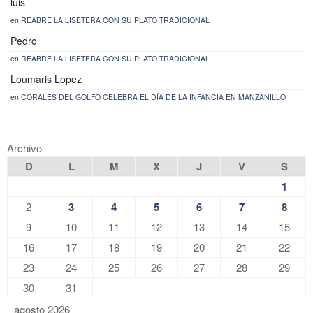
luis
en
REABRE LA LISETERA CON SU PLATO TRADICIONAL
Pedro
en
REABRE LA LISETERA CON SU PLATO TRADICIONAL
Loumaris Lopez
en
CORALES DEL GOLFO CELEBRA EL DÍA DE LA INFANCIA EN MANZANILLO
Archivo
D
L
M
X
J
V
S
1
2
3
4
5
6
7
8
9
10
11
12
13
14
15
16
17
18
19
20
21
22
23
24
25
26
27
28
29
30
31
agosto 2026