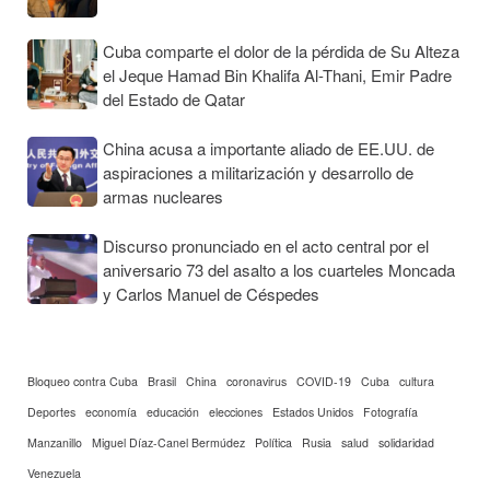
Cuba comparte el dolor de la pérdida de Su Alteza
el Jeque Hamad Bin Khalifa Al-Thani, Emir Padre
del Estado de Qatar
China acusa a importante aliado de EE.UU. de
aspiraciones a militarización y desarrollo de
armas nucleares
Discurso pronunciado en el acto central por el
aniversario 73 del asalto a los cuarteles Moncada
y Carlos Manuel de Céspedes
Bloqueo contra Cuba
Brasil
China
coronavirus
COVID-19
Cuba
cultura
Deportes
economía
educación
elecciones
Estados Unidos
Fotografía
Manzanillo
Miguel Díaz-Canel Bermúdez
Política
Rusia
salud
solidaridad
Venezuela