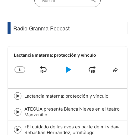
Radio Granma Podcast
Audio
Player
Lactancia materna: protección y vínculo
1
x
Skip
Play
Jump
Change
Share
Playback
This
Backward
Pause
Forward
Rate
Episod
Lactancia materna: protección y vínculo
Episode
play
ATEGUA presenta Blanca Nieves en el teatro
icon
Episode
Manzanillo
play
icon
«El cuidado de las aves es parte de mi vida»:
Episode
Sebastián Hernández, ornitólogo