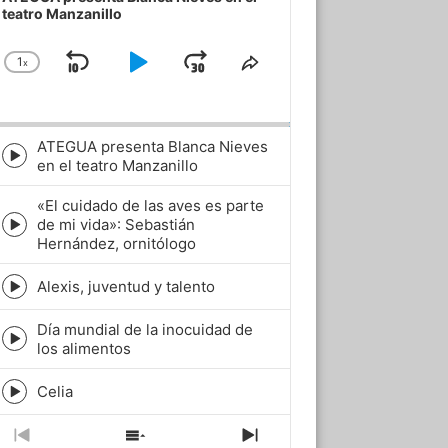
teatro Manzanillo
1
x
Skip
Play
Jump
Change
Share
Playback
This
Backward
Pause
Forward
Rate
Episode
ATEGUA presenta Blanca Nieves
Episode
en el teatro Manzanillo
play
icon
«El cuidado de las aves es parte
de mi vida»: Sebastián
Episode
Hernández, ornitólogo
play
icon
Alexis, juventud y talento
Episode
play
Día mundial de la inocuidad de
icon
Episode
los alimentos
play
icon
Celia
Episode
play
icon
Previous
Show
Next