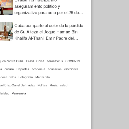
aseguramiento político y
organizativo para acto por el 26 de
Julio
Cuba comparte el dolor de la pérdida
de Su Alteza el Jeque Hamad Bin
Khalifa Al-Thani, Emir Padre del
Estado de Qatar
queo contra Cuba
Brasil
China
coronavirus
COVID-19
ba
cultura
Deportes
economía
educación
elecciones
ados Unidos
Fotografía
Manzanillo
uel Díaz-Canel Bermúdez
Política
Rusia
salud
daridad
Venezuela