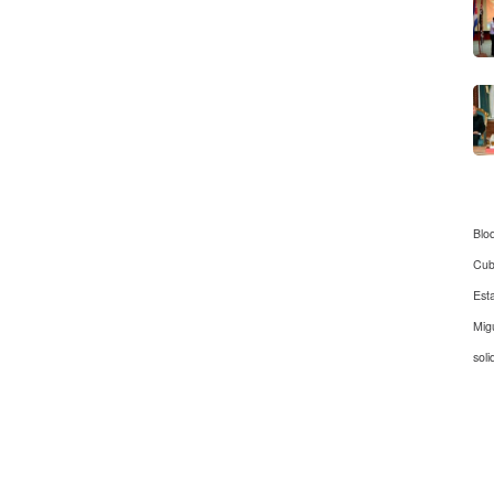
Blo
Cu
Est
Mig
soli