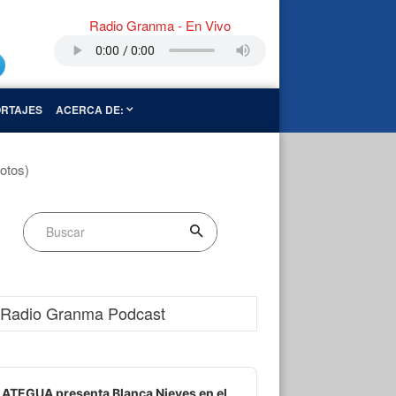
Radio Granma - En Vivo
RTAJES
ACERCA DE:
otos)
Radio Granma Podcast
dio
ayer
ATEGUA presenta Blanca Nieves en el