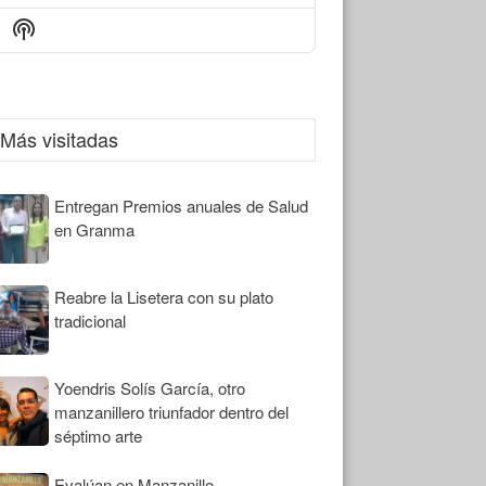
Episode
Episodes
Episode
Show
List
Podcast
Information
Más visitadas
Entregan Premios anuales de Salud
en Granma
Reabre la Lisetera con su plato
tradicional
Yoendris Solís García, otro
manzanillero triunfador dentro del
séptimo arte
Evalúan en Manzanillo