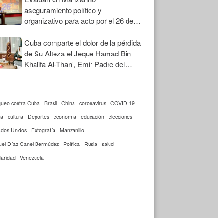
aseguramiento político y
organizativo para acto por el 26 de
Julio
Cuba comparte el dolor de la pérdida
de Su Alteza el Jeque Hamad Bin
Khalifa Al-Thani, Emir Padre del
Estado de Qatar
queo contra Cuba
Brasil
China
coronavirus
COVID-19
ba
cultura
Deportes
economía
educación
elecciones
ados Unidos
Fotografía
Manzanillo
uel Díaz-Canel Bermúdez
Política
Rusia
salud
daridad
Venezuela