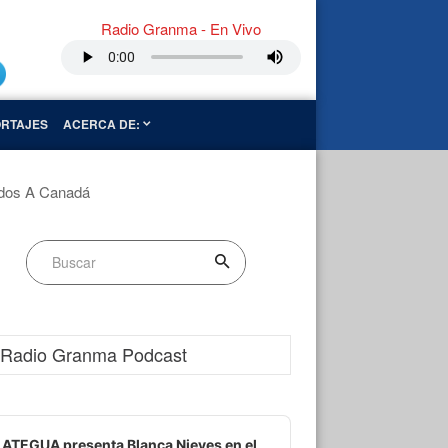
Radio Granma - En Vivo
RTAJES
ACERCA DE:
idos A Canadá
Radio Granma Podcast
dio
ayer
ATEGUA presenta Blanca Nieves en el