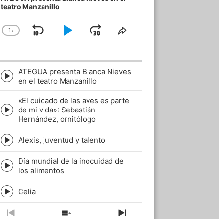
teatro Manzanillo
1
x
Skip
Play
Jump
Change
Share
Playback
This
Backward
Pause
Forward
Rate
Episode
ATEGUA presenta Blanca Nieves
Episode
en el teatro Manzanillo
play
icon
«El cuidado de las aves es parte
de mi vida»: Sebastián
Episode
Hernández, ornitólogo
play
icon
Alexis, juventud y talento
Episode
play
Día mundial de la inocuidad de
icon
Episode
los alimentos
play
icon
Celia
Episode
play
icon
Previous
Show
Next