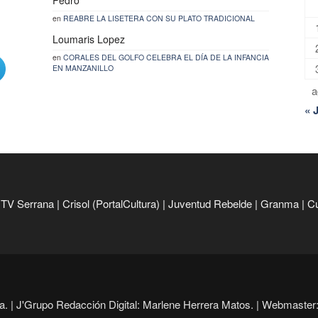
en
REABRE LA LISETERA CON SU PLATO TRADICIONAL
Loumaris Lopez
en
CORALES DEL GOLFO CELEBRA EL DÍA DE LA INFANCIA
EN MANZANILLO
a
« 
|
TV Serrana
|
Crisol (PortalCultura)
|
Juventud Rebelde
|
Granma
|
C
. |
J'Grupo Redacción Digital: Marlene Herrera Matos. |
Webmaster: 