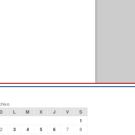
chivo
D
L
M
X
J
V
S
1
2
3
4
5
6
7
8