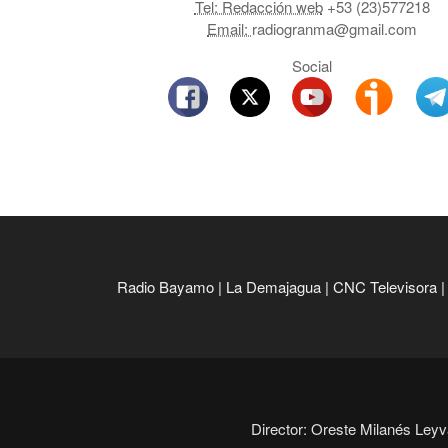
Tel: Redacción web
+53 (23)577218
Email:
radiogranma@gmail.com
Social
Radio Bayamo
|
La Demajagua
|
CNC Televisora
Director: Oreste Milanés Leyva