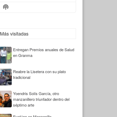
Episode
Episodes
Episode
Show
List
Podcast
Information
Más visitadas
Entregan Premios anuales de Salud
en Granma
Reabre la Lisetera con su plato
tradicional
Yoendris Solís García, otro
manzanillero triunfador dentro del
séptimo arte
Evalúan en Manzanillo