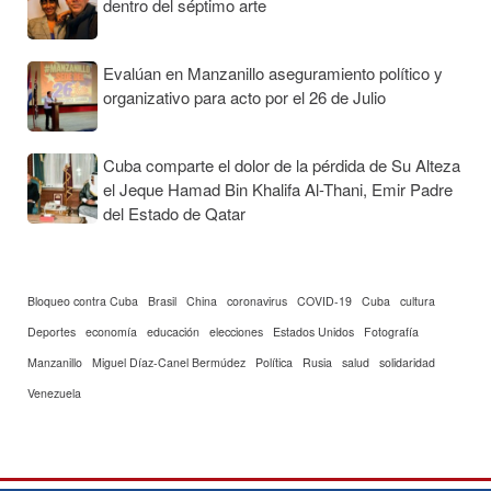
dentro del séptimo arte
Evalúan en Manzanillo aseguramiento político y
organizativo para acto por el 26 de Julio
Cuba comparte el dolor de la pérdida de Su Alteza
el Jeque Hamad Bin Khalifa Al-Thani, Emir Padre
del Estado de Qatar
Bloqueo contra Cuba
Brasil
China
coronavirus
COVID-19
Cuba
cultura
Deportes
economía
educación
elecciones
Estados Unidos
Fotografía
Manzanillo
Miguel Díaz-Canel Bermúdez
Política
Rusia
salud
solidaridad
Venezuela