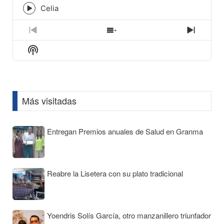
icon
Celia
Episode
play
icon
Previous
Show
Next
Episode
Episodes
Episod
Show
List
Podcast
Information
Más visitadas
Entregan Premios anuales de Salud en Granma
Reabre la Lisetera con su plato tradicional
Yoendris Solís García, otro manzanillero triunfador