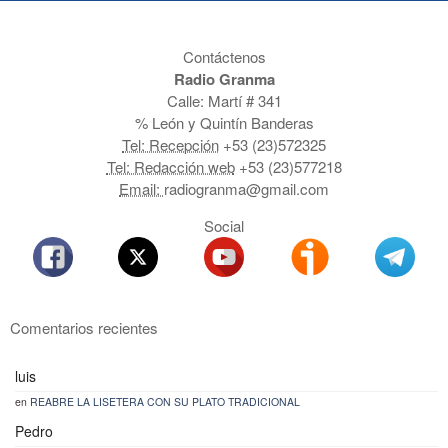
Contáctenos
Radio Granma
Calle: Martí # 341
% León y Quintín Banderas
Tel: Recepción
+53 (23)572325
Tel: Redacción web
+53 (23)577218
Email:
radiogranma@gmail.com
Social
Comentarios recientes
luis
en
REABRE LA LISETERA CON SU PLATO TRADICIONAL
Pedro