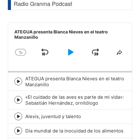
Radio Granma Podcast
Audio
Player
ATEGUA presenta Blanca Nieves en el teatro
Manzanillo
1
x
Skip
Play
Jump
Change
Share
Playback
This
Backward
Pause
Forward
Rate
Episod
ATEGUA presenta Blanca Nieves en el teatro
Episode
Manzanillo
play
icon
«El cuidado de las aves es parte de mi vida»:
Episode
Sebastián Hernández, ornitólogo
play
icon
Alexis, juventud y talento
Episode
play
icon
Día mundial de la inocuidad de los alimentos
Episode
play