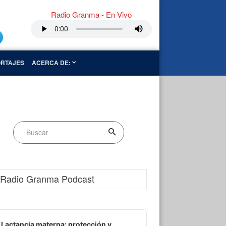
Radio Granma - En Vivo
RTAJES
ACERCA DE:
Radio Granma Podcast
dio
ayer
Lactancia materna: protección y