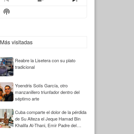
Previous
Show
Next
Episode
Episodes
Episode
Show
List
Podcast
Information
Más visitadas
Reabre la Lisetera con su plato
tradicional
Yoendris Solís García, otro
manzanillero triunfador dentro del
séptimo arte
Cuba comparte el dolor de la pérdida
de Su Alteza el Jeque Hamad Bin
Khalifa Al-Thani, Emir Padre del
Estado de Qatar