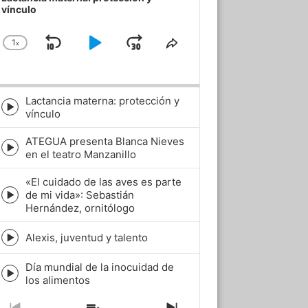
vínculo
1
x
Skip
Play
Jump
Change
Share
Playback
This
Backward
Pause
Forward
Rate
Episode
Lactancia materna: protección y
Episode
vínculo
play
icon
ATEGUA presenta Blanca Nieves
Episode
en el teatro Manzanillo
play
icon
«El cuidado de las aves es parte
de mi vida»: Sebastián
Episode
Hernández, ornitólogo
play
icon
Alexis, juventud y talento
Episode
play
Día mundial de la inocuidad de
icon
Episode
los alimentos
play
icon