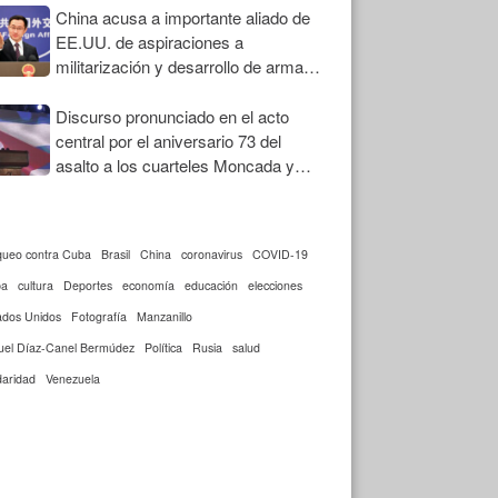
China acusa a importante aliado de
EE.UU. de aspiraciones a
militarización y desarrollo de armas
nucleares
Discurso pronunciado en el acto
central por el aniversario 73 del
asalto a los cuarteles Moncada y
Carlos Manuel de Céspedes
queo contra Cuba
Brasil
China
coronavirus
COVID-19
ba
cultura
Deportes
economía
educación
elecciones
ados Unidos
Fotografía
Manzanillo
uel Díaz-Canel Bermúdez
Política
Rusia
salud
daridad
Venezuela