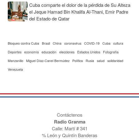
Cuba comparte el dolor de la pérdida de Su Alteza
el Jeque Hamad Bin Khalifa Al-Thani, Emir Padre
del Estado de Qatar
Bloqueo contra Cuba
Brasil
China
coronavirus
COVID-19
Cuba
cultura
Deportes
economía
educación
elecciones
Estados Unidos
Fotografía
Manzanillo
Miguel Díaz-Canel Bermúdez
Política
Rusia
salud
solidaridad
Venezuela
Contáctenos
Radio Granma
Calle: Martí # 341
% León y Quintín Banderas