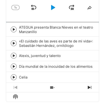
1
x
Skip
Play
Jump
Change
Share
Playback
This
Backward
Pause
Forward
Rate
Episod
ATEGUA presenta Blanca Nieves en el teatro
Episode
Manzanillo
play
icon
«El cuidado de las aves es parte de mi vida»:
Episode
Sebastián Hernández, ornitólogo
play
icon
Alexis, juventud y talento
Episode
play
icon
Día mundial de la inocuidad de los alimentos
Episode
play
icon
Celia
Episode
play
icon
Previous
Show
Next
Episode
Episodes
Episod
Show
List
Podcast