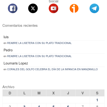
Social
Comentarios recientes
luis
en
REABRE LA LISETERA CON SU PLATO TRADICIONAL
Pedro
en
REABRE LA LISETERA CON SU PLATO TRADICIONAL
Loumaris Lopez
en
CORALES DEL GOLFO CELEBRA EL DÍA DE LA INFANCIA EN MANZANILLO
Archivo
D
L
M
X
J
V
S
1
2
3
4
5
6
7
8