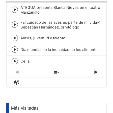
ATEGUA presenta Blanca Nieves en el teatro
Episode
Manzanillo
play
icon
«El cuidado de las aves es parte de mi vida»:
Episode
Sebastián Hernández, ornitólogo
play
icon
Alexis, juventud y talento
Episode
play
icon
Día mundial de la inocuidad de los alimentos
Episode
play
icon
Celia
Episode
play
icon
Previous
Show
Next
Episode
Episodes
Episod
Show
List
Podcast
Information
Más visitadas