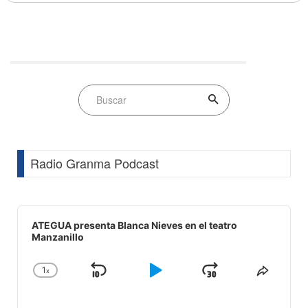
Radio Granma Podcast
Audio
Player
ATEGUA presenta Blanca Nieves en el teatro
Manzanillo
1
x
Skip
Play
Jump
Change
Share
Playback
This
Backward
Pause
Forward
Rate
Episod