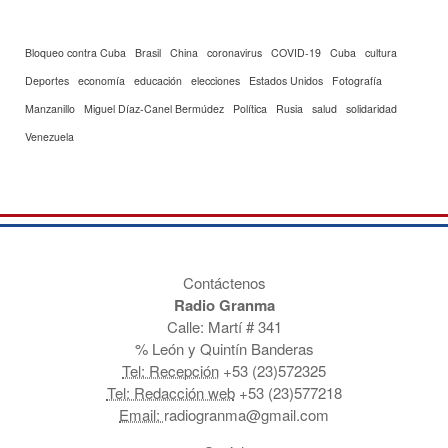
Bloqueo contra Cuba
Brasil
China
coronavirus
COVID-19
Cuba
cultura
Deportes
economía
educación
elecciones
Estados Unidos
Fotografía
Manzanillo
Miguel Díaz-Canel Bermúdez
Política
Rusia
salud
solidaridad
Venezuela
Contáctenos
Radio Granma
Calle: Martí # 341
% León y Quintín Banderas
Tel: Recepción
+53 (23)572325
Tel: Redacción web
+53 (23)577218
Email:
radiogranma@gmail.com