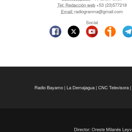
Tel: Redacción web
+53 (23)577218
Email:
radiogranma@gmail.com
Social
Radio Bayamo
|
La Demajagua
|
CNC Televisora
Director: Oreste Milanés Leyva