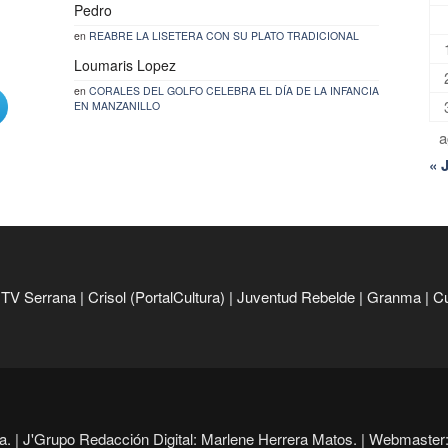
Pedro
en
REABRE LA LISETERA CON SU PLATO TRADICIONAL
Loumaris Lopez
en
CORALES DEL GOLFO CELEBRA EL DÍA DE LA INFANCIA
EN MANZANILLO
a
« 
|
TV Serrana
|
Crisol (PortalCultura)
|
Juventud Rebelde
|
Granma
|
C
. |
J'Grupo Redacción Digital: Marlene Herrera Matos. |
Webmaster: 