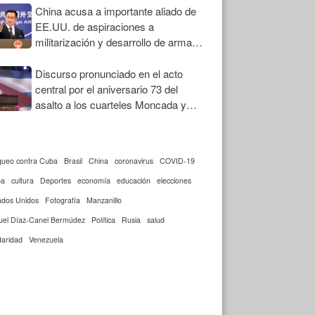
China acusa a importante aliado de
EE.UU. de aspiraciones a
militarización y desarrollo de armas
nucleares
Discurso pronunciado en el acto
central por el aniversario 73 del
asalto a los cuarteles Moncada y
Carlos Manuel de Céspedes
queo contra Cuba
Brasil
China
coronavirus
COVID-19
ba
cultura
Deportes
economía
educación
elecciones
ados Unidos
Fotografía
Manzanillo
uel Díaz-Canel Bermúdez
Política
Rusia
salud
daridad
Venezuela