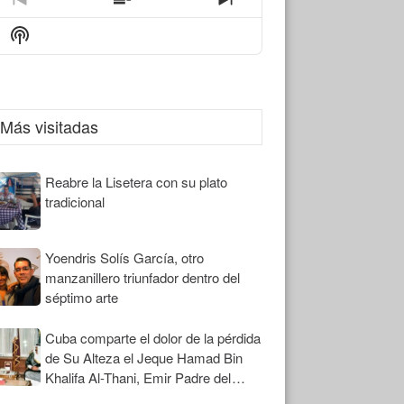
Previous
Show
Next
Episode
Episodes
Episode
Show
List
Podcast
Information
Más visitadas
Reabre la Lisetera con su plato
tradicional
Yoendris Solís García, otro
manzanillero triunfador dentro del
séptimo arte
Cuba comparte el dolor de la pérdida
de Su Alteza el Jeque Hamad Bin
Khalifa Al-Thani, Emir Padre del
Estado de Qatar