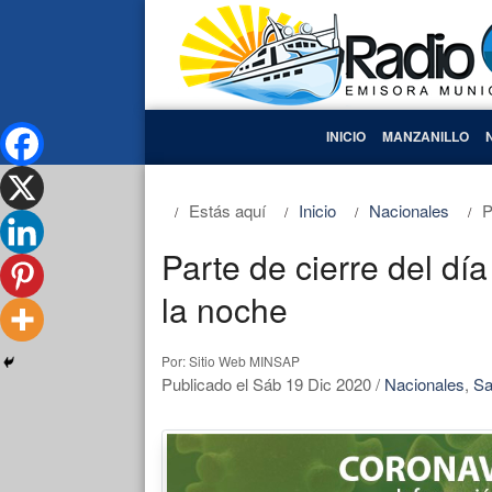
INICIO
MANZANILLO
Estás aquí
Inicio
Nacionales
P
Parte de cierre del dí
la noche
Por: Sitio Web MINSAP
Publicado el Sáb 19 Dic 2020
/
Nacionales
,
Sa