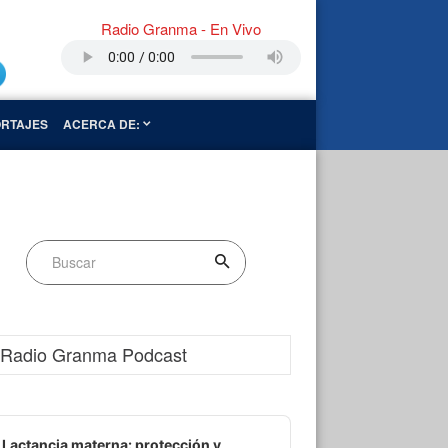
Radio Granma - En Vivo
RTAJES
ACERCA DE:
Radio Granma Podcast
dio
ayer
Lactancia materna: protección y