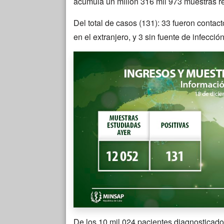
acumula un millón 316 mil 973 muestras re
Del total de casos (131): 33 fueron contac
en el extranjero, y 3 sin fuente de infecció
De los 10 mil 024 pacientes diagnosticad