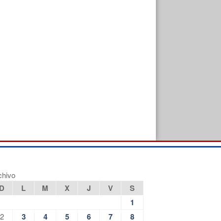
chivo
D
L
M
X
J
V
S
1
2
3
4
5
6
7
8