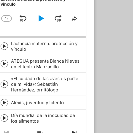
vínculo
1
x
Skip
Play
Jump
Change
Share
Playback
This
Backward
Pause
Forward
Rate
Episode
Lactancia materna: protección y
Episode
vínculo
play
icon
ATEGUA presenta Blanca Nieves
Episode
en el teatro Manzanillo
play
icon
«El cuidado de las aves es parte
de mi vida»: Sebastián
Episode
Hernández, ornitólogo
play
icon
Alexis, juventud y talento
Episode
play
Día mundial de la inocuidad de
icon
Episode
los alimentos
play
icon