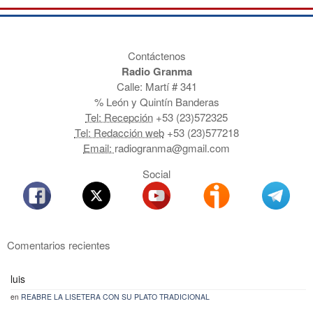
Contáctenos
Radio Granma
Calle: Martí # 341
% León y Quintín Banderas
Tel: Recepción
+53 (23)572325
Tel: Redacción web
+53 (23)577218
Email:
radiogranma@gmail.com
Social
Comentarios recientes
luis
en
REABRE LA LISETERA CON SU PLATO TRADICIONAL