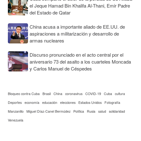
el Jeque Hamad Bin Khalifa Al-Thani, Emir Padre
del Estado de Qatar
China acusa a importante aliado de EE.UU. de
aspiraciones a militarización y desarrollo de
armas nucleares
Discurso pronunciado en el acto central por el
aniversario 73 del asalto a los cuarteles Moncada
y Carlos Manuel de Céspedes
Bloqueo contra Cuba
Brasil
China
coronavirus
COVID-19
Cuba
cultura
Deportes
economía
educación
elecciones
Estados Unidos
Fotografía
Manzanillo
Miguel Díaz-Canel Bermúdez
Política
Rusia
salud
solidaridad
Venezuela