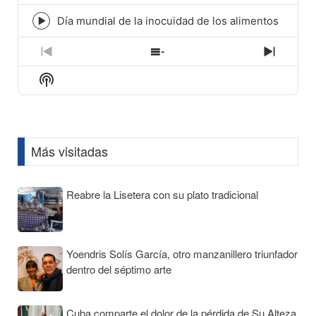
play
icon
Día mundial de la inocuidad de los alimentos
Episode
play
icon
Previous
Show
Next
Episode
Episodes
Episod
Show
List
Podcast
Information
Más visitadas
Reabre la Lisetera con su plato tradicional
Yoendris Solís García, otro manzanillero triunfador
dentro del séptimo arte
Cuba comparte el dolor de la pérdida de Su Alteza