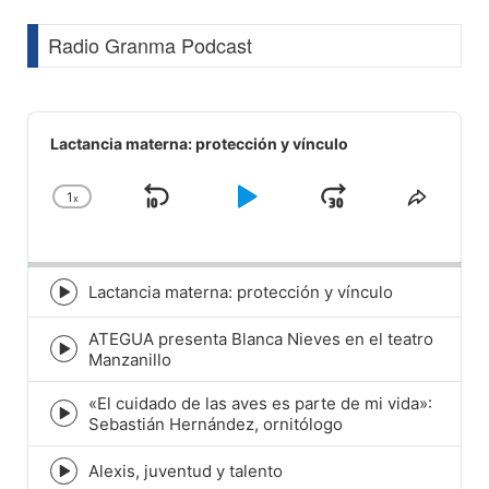
Radio Granma Podcast
Audio
Player
Lactancia materna: protección y vínculo
1
x
Skip
Play
Jump
Change
Share
Playback
This
Backward
Pause
Forward
Rate
Episod
Lactancia materna: protección y vínculo
Episode
play
ATEGUA presenta Blanca Nieves en el teatro
icon
Episode
Manzanillo
play
icon
«El cuidado de las aves es parte de mi vida»:
Episode
Sebastián Hernández, ornitólogo
play
icon
Alexis, juventud y talento
Episode