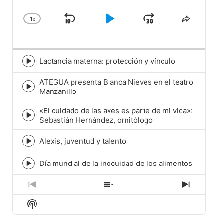
1
x
Skip
Play
Jump
Change
Share
Playback
This
Backward
Pause
Forward
Rate
Episod
Lactancia materna: protección y vínculo
Episode
play
ATEGUA presenta Blanca Nieves en el teatro
icon
Episode
Manzanillo
play
icon
«El cuidado de las aves es parte de mi vida»:
Episode
Sebastián Hernández, ornitólogo
play
icon
Alexis, juventud y talento
Episode
play
icon
Día mundial de la inocuidad de los alimentos
Episode
play
icon
Previous
Show
Next
Episode
Episodes
Episod
Show
List
Podcast