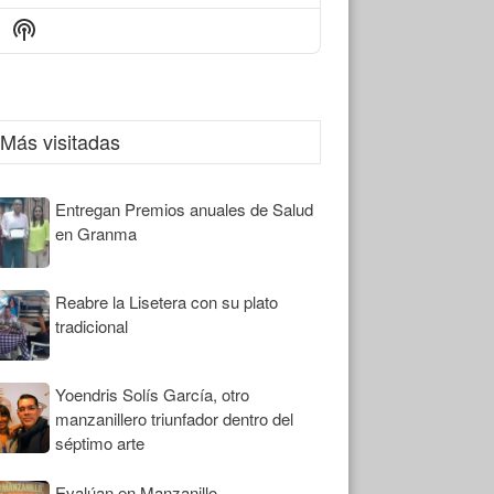
Episode
Episodes
Episode
Show
List
Podcast
Information
Más visitadas
Entregan Premios anuales de Salud
en Granma
Reabre la Lisetera con su plato
tradicional
Yoendris Solís García, otro
manzanillero triunfador dentro del
séptimo arte
Evalúan en Manzanillo