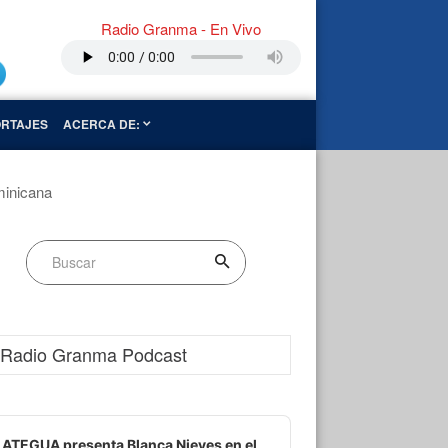
Radio Granma - En Vivo
RTAJES
ACERCA DE:
minicana
Radio Granma Podcast
dio
ayer
ATEGUA presenta Blanca Nieves en el