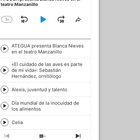
teatro Manzanillo
1
x
Skip
Play
Jump
Change
Share
Playback
This
Backward
Pause
Forward
Rate
Episode
ATEGUA presenta Blanca Nieves
Episode
en el teatro Manzanillo
play
icon
«El cuidado de las aves es parte
de mi vida»: Sebastián
Episode
Hernández, ornitólogo
play
icon
Alexis, juventud y talento
Episode
play
Día mundial de la inocuidad de
icon
Episode
los alimentos
play
icon
Celia
Episode
play
icon
Previous
Show
Next