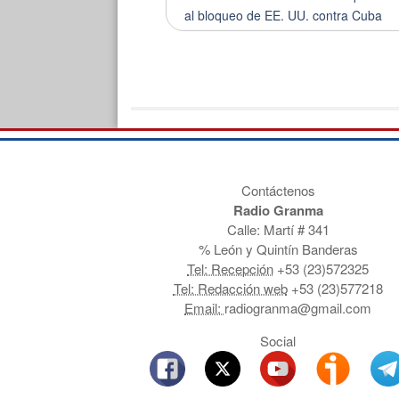
al bloqueo de EE. UU. contra Cuba
Contáctenos
Radio Granma
Calle: Martí # 341
% León y Quintín Banderas
Tel: Recepción
+53 (23)572325
Tel: Redacción web
+53 (23)577218
Email:
radiogranma@gmail.com
Social