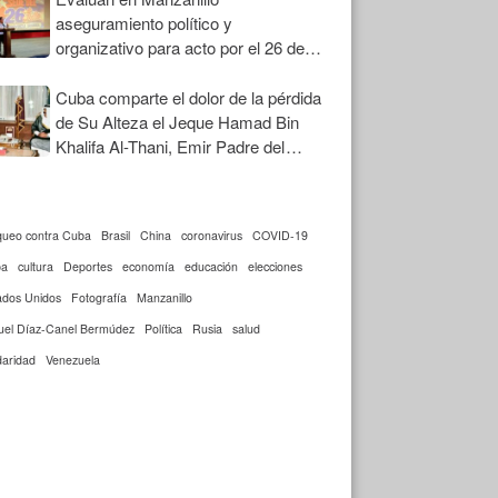
aseguramiento político y
organizativo para acto por el 26 de
Julio
Cuba comparte el dolor de la pérdida
de Su Alteza el Jeque Hamad Bin
Khalifa Al-Thani, Emir Padre del
Estado de Qatar
queo contra Cuba
Brasil
China
coronavirus
COVID-19
ba
cultura
Deportes
economía
educación
elecciones
ados Unidos
Fotografía
Manzanillo
uel Díaz-Canel Bermúdez
Política
Rusia
salud
daridad
Venezuela