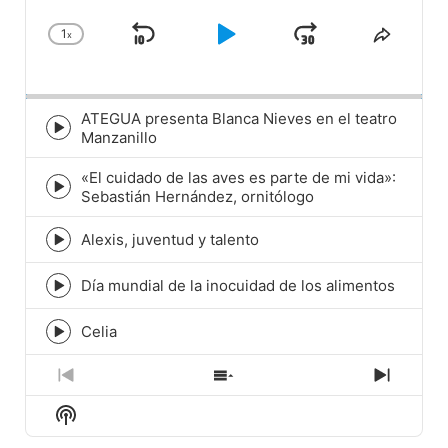
1
x
Skip
Play
Jump
Change
Share
Playback
This
Backward
Pause
Forward
Rate
Episod
ATEGUA presenta Blanca Nieves en el teatro
Episode
Manzanillo
play
icon
«El cuidado de las aves es parte de mi vida»:
Episode
Sebastián Hernández, ornitólogo
play
icon
Alexis, juventud y talento
Episode
play
icon
Día mundial de la inocuidad de los alimentos
Episode
play
icon
Celia
Episode
play
icon
Previous
Show
Next
Episode
Episodes
Episod
Show
List
Podcast