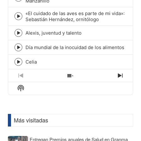
Episode
Manzanillo
play
icon
«El cuidado de las aves es parte de mi vida»:
Episode
Sebastián Hernández, ornitólogo
play
icon
Alexis, juventud y talento
Episode
play
icon
Día mundial de la inocuidad de los alimentos
Episode
play
icon
Celia
Episode
play
icon
Previous
Show
Next
Episode
Episodes
Episod
Show
List
Podcast
Information
Más visitadas
Entregan Premios anuales de Salud en Granma