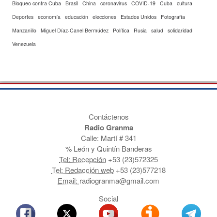
Bloqueo contra Cuba
Brasil
China
coronavirus
COVID-19
Cuba
cultura
Deportes
economía
educación
elecciones
Estados Unidos
Fotografía
Manzanillo
Miguel Díaz-Canel Bermúdez
Política
Rusia
salud
solidaridad
Venezuela
Contáctenos
Radio Granma
Calle: Martí # 341
% León y Quintín Banderas
Tel: Recepción
+53 (23)572325
Tel: Redacción web
+53 (23)577218
Email:
radiogranma@gmail.com
Social