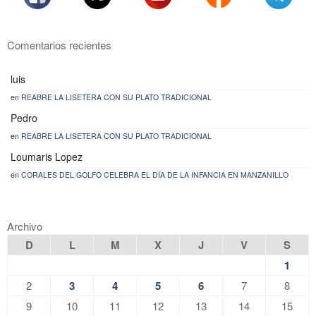
Comentarios recientes
luis
en
REABRE LA LISETERA CON SU PLATO TRADICIONAL
Pedro
en
REABRE LA LISETERA CON SU PLATO TRADICIONAL
Loumaris Lopez
en
CORALES DEL GOLFO CELEBRA EL DÍA DE LA INFANCIA EN MANZANILLO
Archivo
D
L
M
X
J
V
S
1
2
3
4
5
6
7
8
9
10
11
12
13
14
15