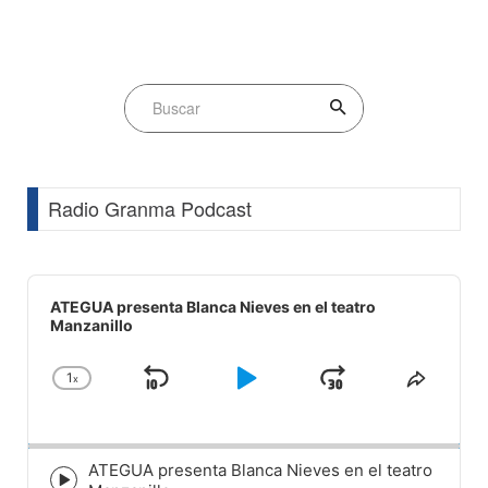
Radio Granma Podcast
Audio
Player
ATEGUA presenta Blanca Nieves en el teatro
Manzanillo
1
x
Skip
Play
Jump
Change
Share
Playback
This
Backward
Pause
Forward
Rate
Episod
ATEGUA presenta Blanca Nieves en el teatro