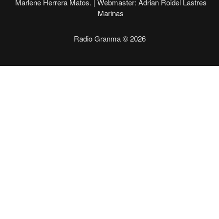
Marlene Herrera Matos. |
Webmaster: Adrian Roidel Lastres
Marinas
Radio Granma © 2026