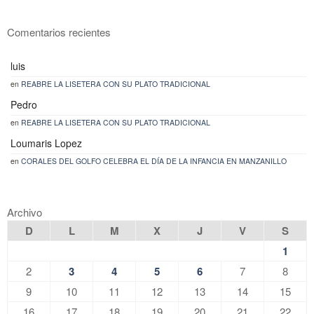
Comentarios recientes
luis
en
REABRE LA LISETERA CON SU PLATO TRADICIONAL
Pedro
en
REABRE LA LISETERA CON SU PLATO TRADICIONAL
Loumaris Lopez
en
CORALES DEL GOLFO CELEBRA EL DÍA DE LA INFANCIA EN MANZANILLO
Archivo
D
L
M
X
J
V
S
1
2
3
4
5
6
7
8
9
10
11
12
13
14
15
16
17
18
19
20
21
22