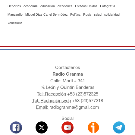
Deportes
economía
educación
elecciones
Estados Unidos
Fotografía
Manzanillo
Miguel Díaz-Canel Bermúdez
Política
Rusia
salud
solidaridad
Venezuela
Contáctenos
Radio Granma
Calle: Martí # 341
% León y Quintín Banderas
Tel: Recepción
+53 (23)572325
Tel: Redacción web
+53 (23)577218
Email:
radiogranma@gmail.com
Social