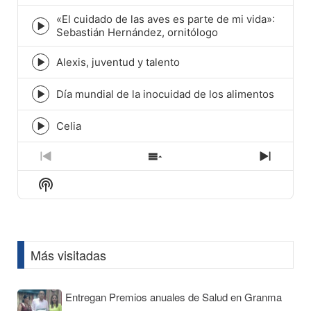
play
icon
«El cuidado de las aves es parte de mi vida»:
Episode
Sebastián Hernández, ornitólogo
play
icon
Alexis, juventud y talento
Episode
play
icon
Día mundial de la inocuidad de los alimentos
Episode
play
icon
Celia
Episode
play
icon
Previous
Show
Next
Episode
Episodes
Episod
Show
List
Podcast
Information
Más visitadas
Entregan Premios anuales de Salud en Granma