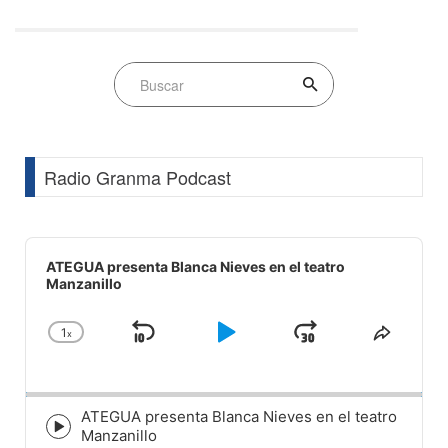
Radio Granma Podcast
Audio
Player
ATEGUA presenta Blanca Nieves en el teatro
Manzanillo
1
x
Skip
Play
Jump
Change
Share
Playback
This
Backward
Pause
Forward
Rate
Episod
ATEGUA presenta Blanca Nieves en el teatro
Episode
Manzanillo