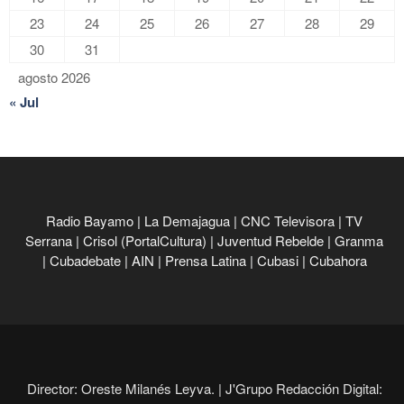
23
24
25
26
27
28
29
30
31
agosto 2026
« Jul
Radio Bayamo
|
La Demajagua
|
CNC Televisora
|
TV
Serrana
|
Crisol (PortalCultura)
|
Juventud Rebelde
|
Granma
|
Cubadebate
|
AIN
|
Prensa Latina
|
Cubasi
|
Cubahora
Director: Oreste Milanés Leyva. |
J'Grupo Redacción Digital: