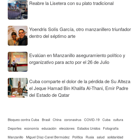
Reabre la Lisetera con su plato tradicional
Yoendris Solís García, otro manzanillero triunfador
dentro del séptimo arte
Evalúan en Manzanillo aseguramiento político y
organizativo para acto por el 26 de Julio
Cuba comparte el dolor de la pérdida de Su Alteza
el Jeque Hamad Bin Khalifa Al-Thani, Emir Padre
del Estado de Qatar
Bloqueo contra Cuba
Brasil
China
coronavirus
COVID-19
Cuba
cultura
Deportes
economía
educación
elecciones
Estados Unidos
Fotografía
Manzanillo
Miguel Díaz-Canel Bermúdez
Política
Rusia
salud
solidaridad