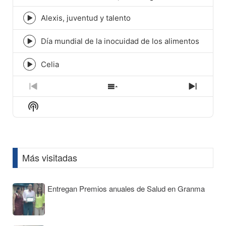
play
icon
Alexis, juventud y talento
Episode
play
icon
Día mundial de la inocuidad de los alimentos
Episode
play
icon
Celia
Episode
play
icon
Previous
Show
Next
Episode
Episodes
Episod
Show
List
Podcast
Information
Más visitadas
Entregan Premios anuales de Salud en Granma