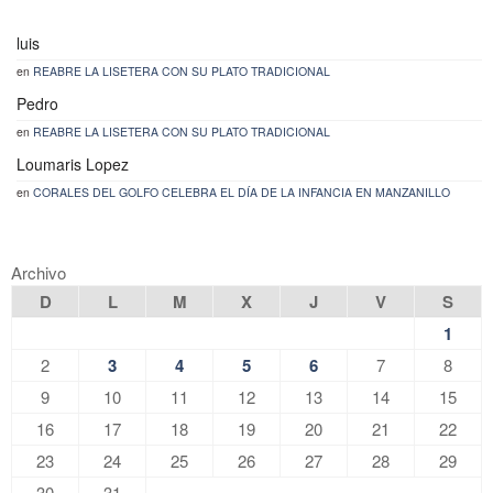
luis
en
REABRE LA LISETERA CON SU PLATO TRADICIONAL
Pedro
en
REABRE LA LISETERA CON SU PLATO TRADICIONAL
Loumaris Lopez
en
CORALES DEL GOLFO CELEBRA EL DÍA DE LA INFANCIA EN MANZANILLO
Archivo
D
L
M
X
J
V
S
1
2
3
4
5
6
7
8
9
10
11
12
13
14
15
16
17
18
19
20
21
22
23
24
25
26
27
28
29
30
31