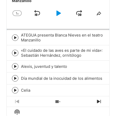
Manzanillo
1
x
Skip
Play
Jump
Change
Share
Playback
This
Backward
Pause
Forward
Rate
Episod
ATEGUA presenta Blanca Nieves en el teatro
Episode
Manzanillo
play
icon
«El cuidado de las aves es parte de mi vida»:
Episode
Sebastián Hernández, ornitólogo
play
icon
Alexis, juventud y talento
Episode
play
icon
Día mundial de la inocuidad de los alimentos
Episode
play
icon
Celia
Episode
play
icon
Previous
Show
Next
Episode
Episodes
Episod
Show
List