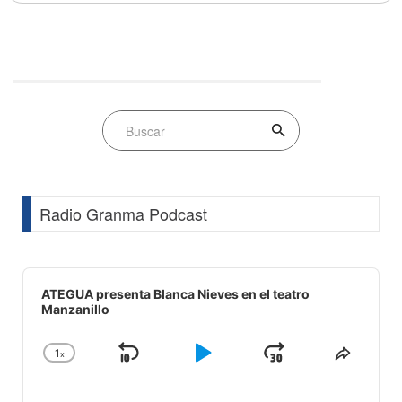
Radio Granma Podcast
Audio
Player
ATEGUA presenta Blanca Nieves en el teatro
Manzanillo
1
x
Skip
Play
Jump
Change
Share
Playback
This
Backward
Pause
Forward
Rate
Episod