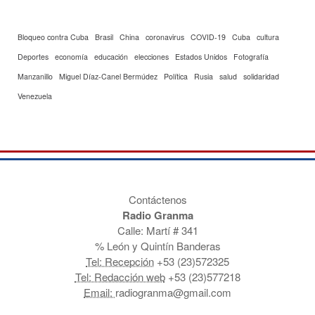
Bloqueo contra Cuba
Brasil
China
coronavirus
COVID-19
Cuba
cultura
Deportes
economía
educación
elecciones
Estados Unidos
Fotografía
Manzanillo
Miguel Díaz-Canel Bermúdez
Política
Rusia
salud
solidaridad
Venezuela
Contáctenos
Radio Granma
Calle: Martí # 341
% León y Quintín Banderas
Tel: Recepción
+53 (23)572325
Tel: Redacción web
+53 (23)577218
Email:
radiogranma@gmail.com