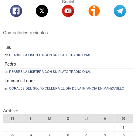
Social
Comentarios recientes
luis
en
REABRE LA LISETERA CON SU PLATO TRADICIONAL
Pedro
en
REABRE LA LISETERA CON SU PLATO TRADICIONAL
Loumaris Lopez
en
CORALES DEL GOLFO CELEBRA EL DÍA DE LA INFANCIA EN MANZANILLO
Archivo
D
L
M
X
J
V
S
1
2
3
4
5
6
7
8