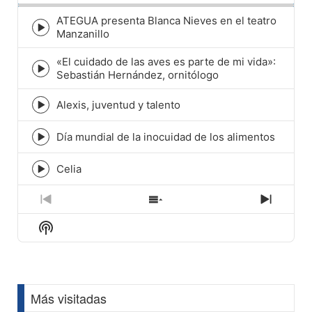
ATEGUA presenta Blanca Nieves en el teatro
Episode
Manzanillo
play
icon
«El cuidado de las aves es parte de mi vida»:
Episode
Sebastián Hernández, ornitólogo
play
icon
Alexis, juventud y talento
Episode
play
icon
Día mundial de la inocuidad de los alimentos
Episode
play
icon
Celia
Episode
play
icon
Previous
Show
Next
Episode
Episodes
Episod
Show
List
Podcast
Information
Más visitadas