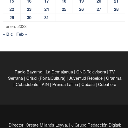
15
16
17
18
19
20
21
22
23
24
25
26
27
28
29
30
31
enero 2023
« Dic
Feb »
Radio Bayamo
|
La Demajagua
|
CNC Televisora
|
TV
Serrana
|
Crisol (PortalCultura)
|
Juventud Rebelde
|
Granma
|
Cubadebate
|
AIN
|
Prensa Latina
|
Cubasi
|
Cubahora
Director: Oreste Milanés Leyva. |
J'Grupo Redacción Digital: