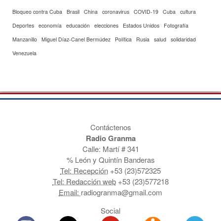
Bloqueo contra Cuba
Brasil
China
coronavirus
COVID-19
Cuba
cultura
Deportes
economía
educación
elecciones
Estados Unidos
Fotografía
Manzanillo
Miguel Díaz-Canel Bermúdez
Política
Rusia
salud
solidaridad
Venezuela
Contáctenos
Radio Granma
Calle: Martí # 341
% León y Quintín Banderas
Tel: Recepción
+53 (23)572325
Tel: Redacción web
+53 (23)577218
Email:
radiogranma@gmail.com
Social