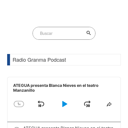
Radio Granma Podcast
Audio
Player
ATEGUA presenta Blanca Nieves en el teatro
Manzanillo
1
x
Skip
Play
Jump
Change
Share
Playback
This
Backward
Pause
Forward
Rate
Episod