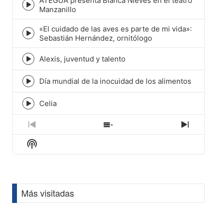
ATEGUA presenta Blanca Nieves en el teatro
Episode
Manzanillo
play
icon
«El cuidado de las aves es parte de mi vida»:
Episode
Sebastián Hernández, ornitólogo
play
icon
Alexis, juventud y talento
Episode
play
icon
Día mundial de la inocuidad de los alimentos
Episode
play
icon
Celia
Episode
play
icon
Previous
Show
Next
Episode
Episodes
Episod
Show
List
Podcast
Information
Más visitadas