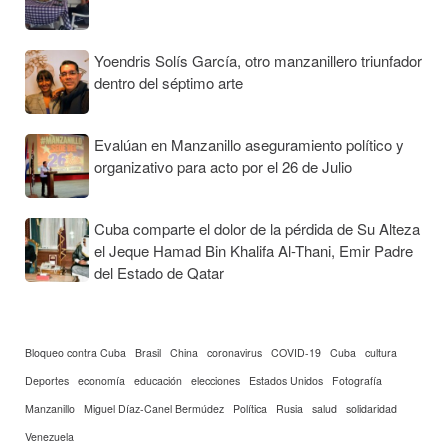
Yoendris Solís García, otro manzanillero triunfador
dentro del séptimo arte
Evalúan en Manzanillo aseguramiento político y
organizativo para acto por el 26 de Julio
Cuba comparte el dolor de la pérdida de Su Alteza
el Jeque Hamad Bin Khalifa Al-Thani, Emir Padre
del Estado de Qatar
Bloqueo contra Cuba
Brasil
China
coronavirus
COVID-19
Cuba
cultura
Deportes
economía
educación
elecciones
Estados Unidos
Fotografía
Manzanillo
Miguel Díaz-Canel Bermúdez
Política
Rusia
salud
solidaridad
Venezuela