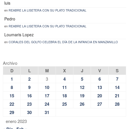
luis
en
REABRE LA LISETERA CON SU PLATO TRADICIONAL
Pedro
en
REABRE LA LISETERA CON SU PLATO TRADICIONAL
Loumaris Lopez
en
CORALES DEL GOLFO CELEBRA EL DÍA DE LA INFANCIA EN MANZANILLO
Archivo
D
L
M
X
J
V
S
1
2
3
4
5
6
7
8
9
10
11
12
13
14
15
16
17
18
19
20
21
22
23
24
25
26
27
28
29
30
31
enero 2023
« Dic
Feb »