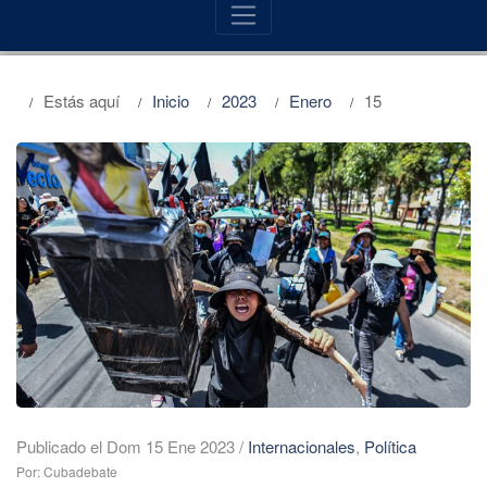
Estás aquí
Inicio
2023
Enero
15
Publicado el Dom 15 Ene 2023
/
Internacionales
,
Política
Por: Cubadebate