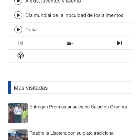
Alexis, juventud y talento
Episode
play
icon
Día mundial de la inocuidad de los alimentos
Episode
play
icon
Celia
Episode
play
icon
Previous
Show
Next
Episode
Episodes
Episod
Show
List
Podcast
Information
Más visitadas
Entregan Premios anuales de Salud en Granma
Reabre la Lisetera con su plato tradicional