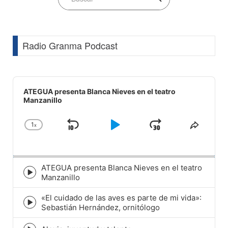
Radio Granma Podcast
Audio
Player
ATEGUA presenta Blanca Nieves en el teatro
Manzanillo
1
x
Skip
Play
Jump
Change
Share
Playback
This
Backward
Pause
Forward
Rate
Episod
ATEGUA presenta Blanca Nieves en el teatro
Episode
Manzanillo
play
icon
«El cuidado de las aves es parte de mi vida»:
Episode
Sebastián Hernández, ornitólogo
play
icon