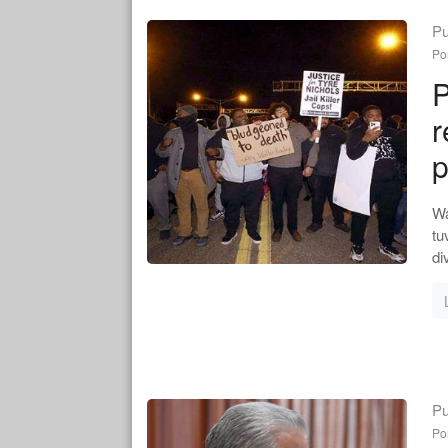
Pu
Po
P
r
p
Wa
tu
di
Pu
Po