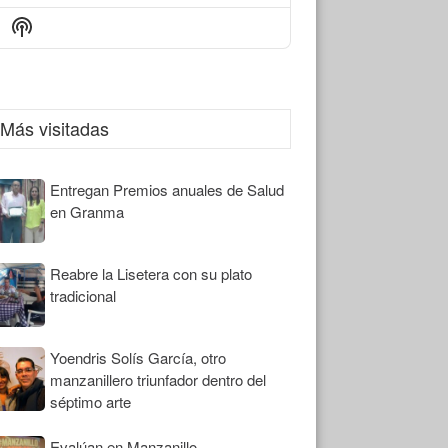
Episode
Episodes
Episode
Show
List
Podcast
Information
Más visitadas
Entregan Premios anuales de Salud
en Granma
Reabre la Lisetera con su plato
tradicional
Yoendris Solís García, otro
manzanillero triunfador dentro del
séptimo arte
Evalúan en Manzanillo