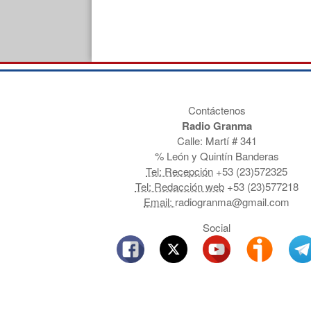
Contáctenos
Radio Granma
Calle: Martí # 341
% León y Quintín Banderas
Tel: Recepción
+53 (23)572325
Tel: Redacción web
+53 (23)577218
Email:
radiogranma@gmail.com
Social