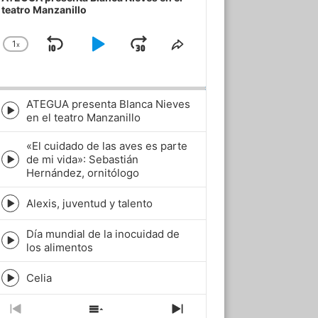
teatro Manzanillo
1
x
Skip
Play
Jump
Change
Share
Playback
This
Backward
Pause
Forward
Rate
Episode
ATEGUA presenta Blanca Nieves
Episode
en el teatro Manzanillo
play
icon
«El cuidado de las aves es parte
de mi vida»: Sebastián
Episode
Hernández, ornitólogo
play
icon
Alexis, juventud y talento
Episode
play
Día mundial de la inocuidad de
icon
Episode
los alimentos
play
icon
Celia
Episode
play
icon
Previous
Show
Next