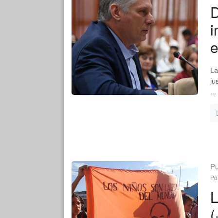
D
i
e
La
ju
...
Pu
Po
L
(