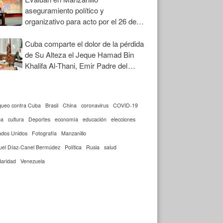
aseguramiento político y
organizativo para acto por el 26 de
Julio
Cuba comparte el dolor de la pérdida
de Su Alteza el Jeque Hamad Bin
Khalifa Al-Thani, Emir Padre del
Estado de Qatar
queo contra Cuba
Brasil
China
coronavirus
COVID-19
ba
cultura
Deportes
economía
educación
elecciones
ados Unidos
Fotografía
Manzanillo
uel Díaz-Canel Bermúdez
Política
Rusia
salud
daridad
Venezuela