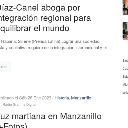
íaz-Canel aboga por
ntegración regional para
quilibrar el mundo
 Habana, 28 ene (Prensa Latina) Lograr una sociedad
sta y equitativa requiere de la integración internacional y el
Blo
Leer
Cu
Est
Mig
soli
blicado el Sáb 28 Ene 2023
/
Historia
,
Manzanillo
r: Radio Granma Digital
uz martiana en Manzanillo
+Fotos)