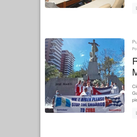
Pu
Po
R
M
Ci
Gu
pi