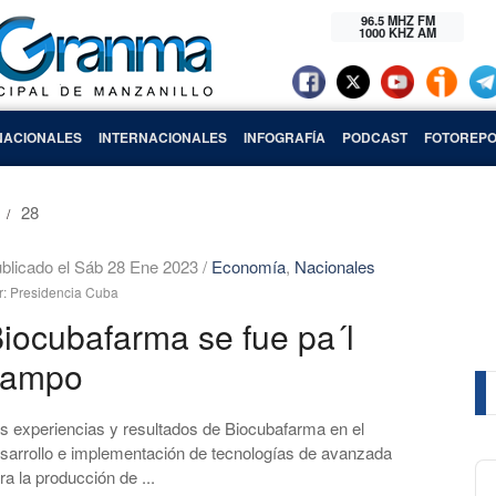
96.5 MHZ FM
1000 KHZ AM
NACIONALES
INTERNACIONALES
INFOGRAFÍA
PODCAST
FOTOREPO
28
blicado el Sáb 28 Ene 2023
/
Economía
,
Nacionales
r: Presidencia Cuba
iocubafarma se fue pa´l
campo
s experiencias y resultados de Biocubafarma en el
sarrollo e implementación de tecnologías de avanzada
Au
ra la producción de ...
Pl