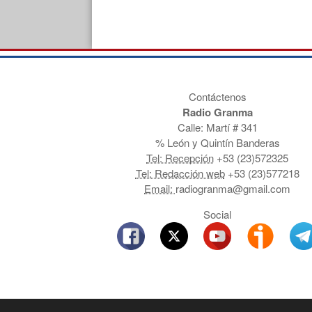
Contáctenos
Radio Granma
Calle: Martí # 341
% León y Quintín Banderas
Tel: Recepción
+53 (23)572325
Tel: Redacción web
+53 (23)577218
Email:
radiogranma@gmail.com
Social