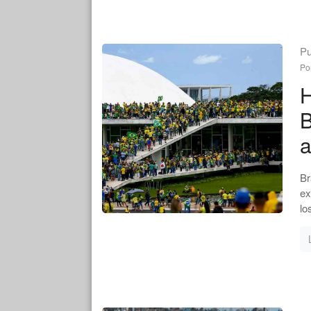
Pu
Po
H
B
a
Br
ex
lo