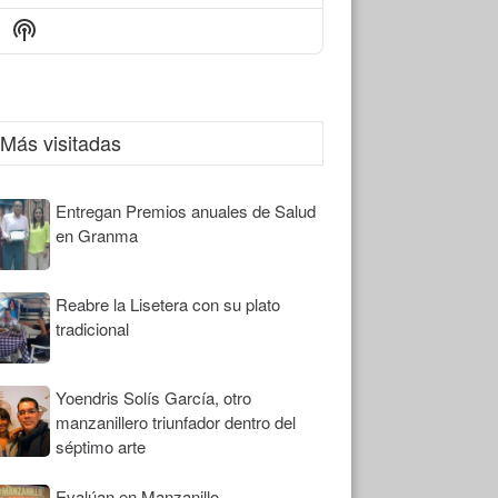
Episode
Episodes
Episode
Show
List
Podcast
Information
Más visitadas
Entregan Premios anuales de Salud
en Granma
Reabre la Lisetera con su plato
tradicional
Yoendris Solís García, otro
manzanillero triunfador dentro del
séptimo arte
Evalúan en Manzanillo