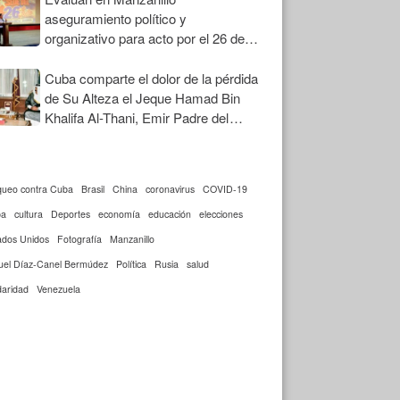
aseguramiento político y
organizativo para acto por el 26 de
Julio
Cuba comparte el dolor de la pérdida
de Su Alteza el Jeque Hamad Bin
Khalifa Al-Thani, Emir Padre del
Estado de Qatar
queo contra Cuba
Brasil
China
coronavirus
COVID-19
ba
cultura
Deportes
economía
educación
elecciones
ados Unidos
Fotografía
Manzanillo
uel Díaz-Canel Bermúdez
Política
Rusia
salud
daridad
Venezuela