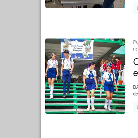
Pu
Po
C
e
BA
de