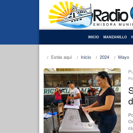
INICIO
MANZANILLO
Estás aquí
Inicio
2024
Mayo
Pu
Po
S
d
Po
Or
ci