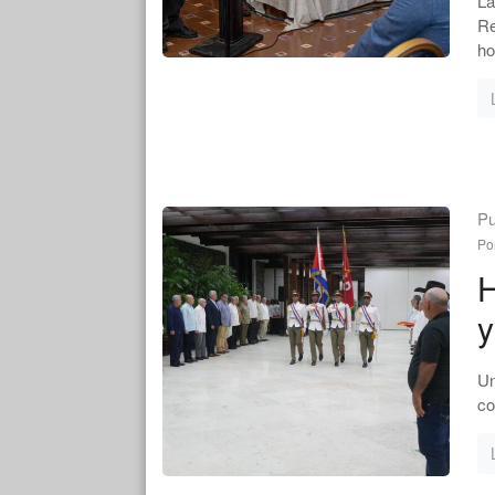
La
Re
ho
Pu
Po
H
y
Un
co