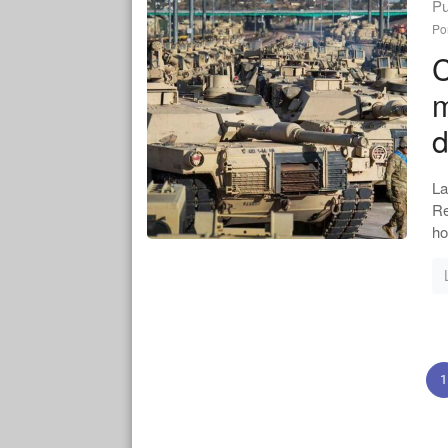
Pu
Po
C
m
d
La
Re
ho
1