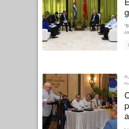
E
g
“B
co
Pu
Po
C
p
a