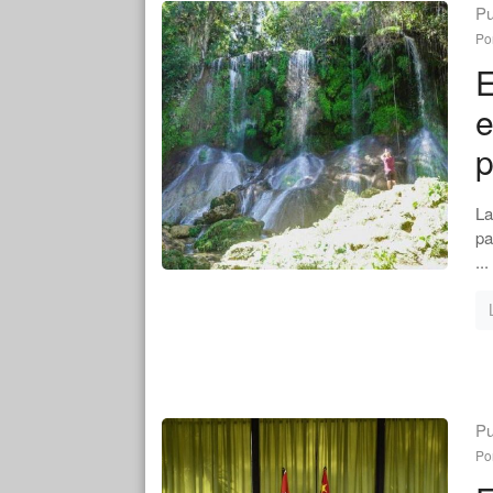
Pu
Po
E
e
p
La
pa
...
Pu
Po