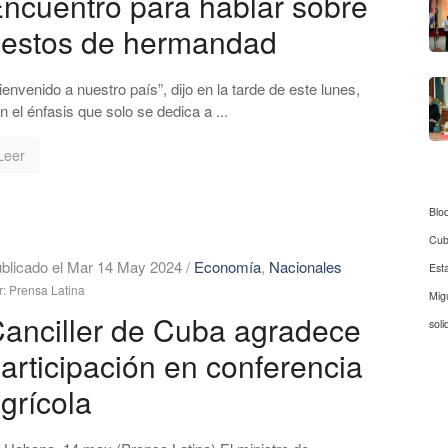
ncuentro para hablar sobre
estos de hermandad
ienvenido a nuestro país”, dijo en la tarde de este lunes,
n el énfasis que solo se dedica a ...
Leer
Blo
Cu
blicado el Mar 14 May 2024
/
Economía
,
Nacionales
Est
r: Prensa Latina
Mig
anciller de Cuba agradece
soli
articipación en conferencia
grícola