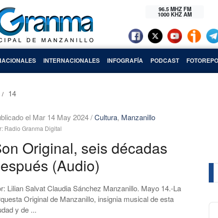
96.5 MHZ FM
1000 KHZ AM
NACIONALES
INTERNACIONALES
INFOGRAFÍA
PODCAST
FOTOREPO
14
blicado el Mar 14 May 2024
/
Cultura
,
Manzanillo
r: Radio Granma Digital
on Original, seis décadas
espués (Audio)
r: Lilian Salvat Claudia Sánchez Manzanillo. Mayo 14.-La
questa Original de Manzanillo, insignia musical de esta
Au
udad y de ...
Pl