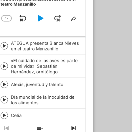
teatro Manzanillo
1
x
Skip
Play
Jump
Change
Share
Playback
This
Backward
Pause
Forward
Rate
Episode
ATEGUA presenta Blanca Nieves
Episode
en el teatro Manzanillo
play
icon
«El cuidado de las aves es parte
de mi vida»: Sebastián
Episode
Hernández, ornitólogo
play
icon
Alexis, juventud y talento
Episode
play
Día mundial de la inocuidad de
icon
Episode
los alimentos
play
icon
Celia
Episode
play
icon
Previous
Show
Next