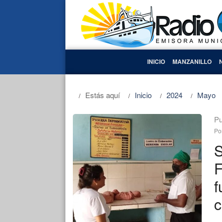
INICIO
MANZANILLO
Estás aquí
Inicio
2024
Mayo
Pu
Po
S
F
f