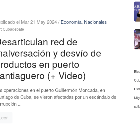
blicado el Mar 21 May 2024
/
Economía
,
Nacionales
r: Cubadebate
esarticulan red de
alversación y desvío de
roductos en puerto
antiaguero (+ Video)
Blo
Cu
Est
s operaciones en el puerto Guillermón Moncada, en
ntiago de Cuba, se vieron afectadas por un escándalo de
Mig
rrupción ...
soli
Leer