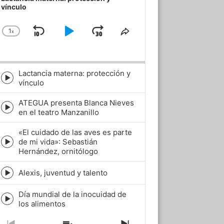
vínculo
1
x
Skip
Play
Jump
Change
Share
Playback
This
Backward
Pause
Forward
Rate
Episode
Lactancia materna: protección y
Episode
vínculo
play
icon
ATEGUA presenta Blanca Nieves
Episode
en el teatro Manzanillo
play
icon
«El cuidado de las aves es parte
de mi vida»: Sebastián
Episode
Hernández, ornitólogo
play
icon
Alexis, juventud y talento
Episode
play
Día mundial de la inocuidad de
icon
Episode
los alimentos
play
icon