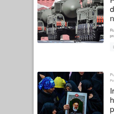
d
n
Ru
pr
Pu
Po
I
h
p