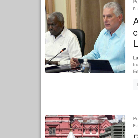
Pu
Po
A
c
L
La
fu
Es
Pu
Po
R