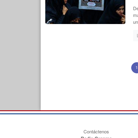
De
ma
un
1
Contáctenos