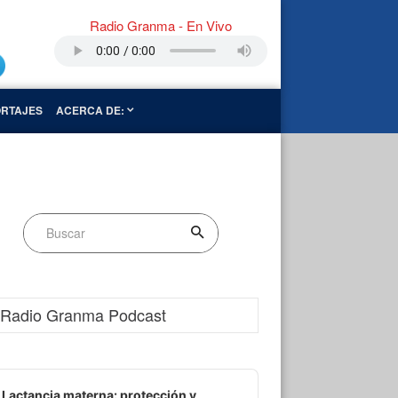
Radio Granma - En Vivo
RTAJES
ACERCA DE:
Radio Granma Podcast
dio
ayer
Lactancia materna: protección y