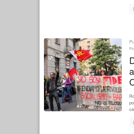
Pu
Po
D
a
Ro
po
ce