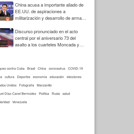
China acusa a importante aliado de
EE.UU. de aspiraciones a
militarización y desarrollo de armas
nucleares
Discurso pronunciado en el acto
central por el aniversario 73 del
asalto a los cuarteles Moncada y
Carlos Manuel de Céspedes
queo contra Cuba
Brasil
China
coronavirus
COVID-19
ba
cultura
Deportes
economía
educación
elecciones
ados Unidos
Fotografía
Manzanillo
uel Díaz-Canel Bermúdez
Política
Rusia
salud
daridad
Venezuela