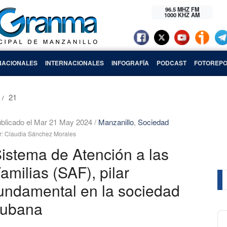
96.5 MHZ FM
1000 KHZ AM
NACIONALES
INTERNACIONALES
INFOGRAFÍA
PODCAST
FOTOREPO
21
blicado el Mar 21 May 2024
/
Manzanillo
,
Sociedad
r: Claudia Sánchez Morales
istema de Atención a las
amilias (SAF), pilar
undamental en la sociedad
cubana
Au
Pl