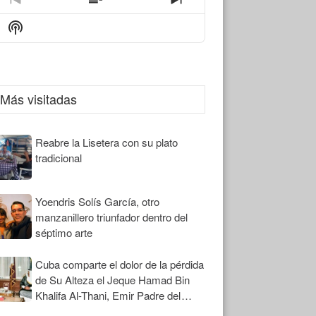
Previous
Show
Next
Episode
Episodes
Episode
Show
List
Podcast
Information
Más visitadas
Reabre la Lisetera con su plato
tradicional
Yoendris Solís García, otro
manzanillero triunfador dentro del
séptimo arte
Cuba comparte el dolor de la pérdida
de Su Alteza el Jeque Hamad Bin
Khalifa Al-Thani, Emir Padre del
Estado de Qatar