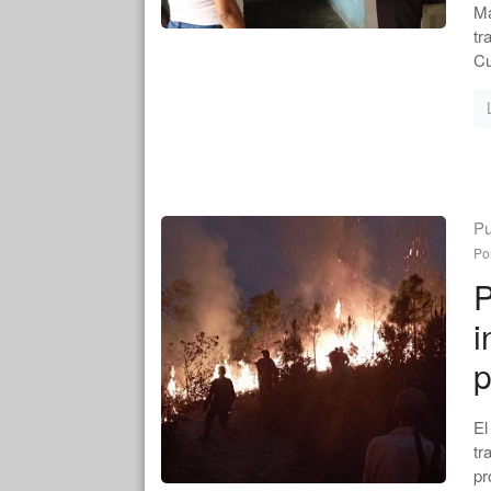
Ma
tr
Cu
Pu
Po
P
i
p
El
tr
pr