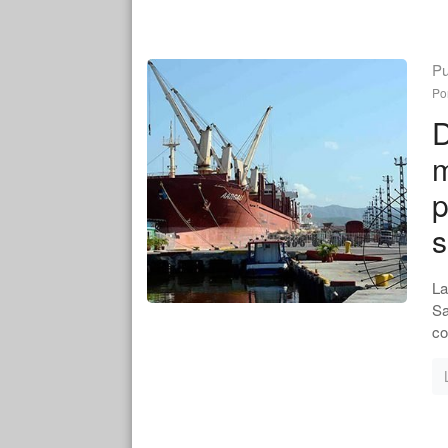
Pu
Po
D
m
p
s
La
Sa
co