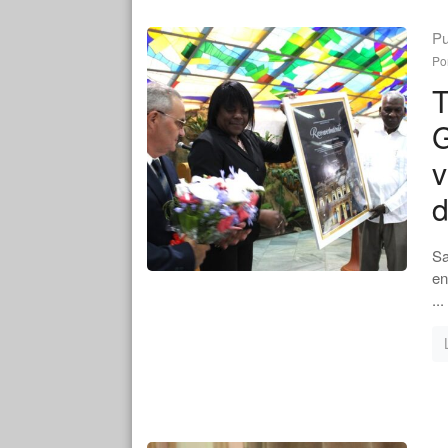
Pu
Po
T
G
v
Sa
en
...