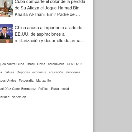
Cuba comparte el dolor de la pérdida
de Su Alteza el Jeque Hamad Bin
Khalifa Al-Thani, Emir Padre del
Estado de Qatar
China acusa a importante aliado de
EE.UU. de aspiraciones a
militarización y desarrollo de armas
nucleares
queo contra Cuba
Brasil
China
coronavirus
COVID-19
ba
cultura
Deportes
economía
educación
elecciones
ados Unidos
Fotografía
Manzanillo
uel Díaz-Canel Bermúdez
Política
Rusia
salud
daridad
Venezuela