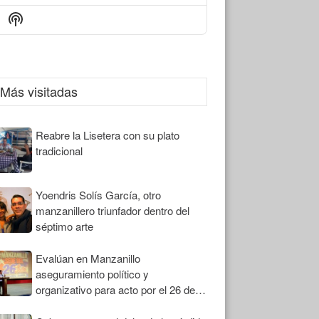
Episode
Episodes
Episode
Show
List
Podcast
Information
Más visitadas
Reabre la Lisetera con su plato
tradicional
Yoendris Solís García, otro
manzanillero triunfador dentro del
séptimo arte
Evalúan en Manzanillo
aseguramiento político y
organizativo para acto por el 26 de
Julio