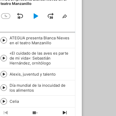
teatro Manzanillo
1
x
Skip
Play
Jump
Change
Share
Playback
This
Backward
Pause
Forward
Rate
Episode
ATEGUA presenta Blanca Nieves
Episode
en el teatro Manzanillo
play
icon
«El cuidado de las aves es parte
de mi vida»: Sebastián
Episode
Hernández, ornitólogo
play
icon
Alexis, juventud y talento
Episode
play
Día mundial de la inocuidad de
icon
Episode
los alimentos
play
icon
Celia
Episode
play
icon
Previous
Show
Next