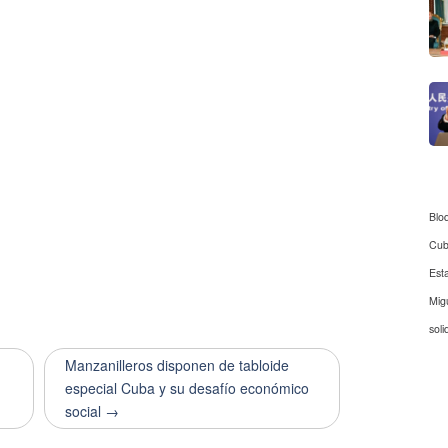
Blo
Cu
Est
Mig
soli
Manzanilleros disponen de tabloide
especial Cuba y su desafío económico
social →