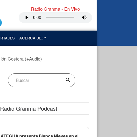
Radio Granma - En Vivo
RTAJES
ACERCA DE:
ión Costera (+Audio)
Radio Granma Podcast
dio
ayer
ATEGUA presenta Blanca Nieves en el