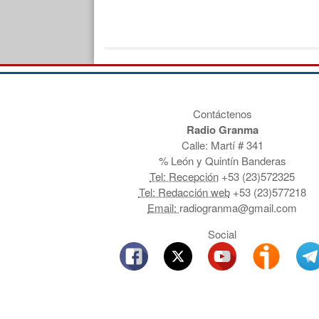
Contáctenos
Radio Granma
Calle: Martí # 341
% León y Quintín Banderas
Tel: Recepción
+53 (23)572325
Tel: Redacción web
+53 (23)577218
Email:
radiogranma@gmail.com
Social