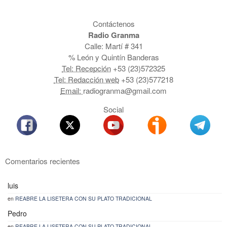
Contáctenos
Radio Granma
Calle: Martí # 341
% León y Quintín Banderas
Tel: Recepción
+53 (23)572325
Tel: Redacción web
+53 (23)577218
Email:
radiogranma@gmail.com
Social
Comentarios recientes
luis
en
REABRE LA LISETERA CON SU PLATO TRADICIONAL
Pedro
en
REABRE LA LISETERA CON SU PLATO TRADICIONAL