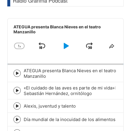
Radio Granma Podcast
Audio
Player
ATEGUA presenta Blanca Nieves en el teatro
Manzanillo
1
x
Skip
Play
Jump
Change
Share
Playback
This
Backward
Pause
Forward
Rate
Episod
ATEGUA presenta Blanca Nieves en el teatro
Episode
Manzanillo
play
icon
«El cuidado de las aves es parte de mi vida»:
Episode
Sebastián Hernández, ornitólogo
play
icon
Alexis, juventud y talento
Episode
play
icon
Día mundial de la inocuidad de los alimentos
Episode
play