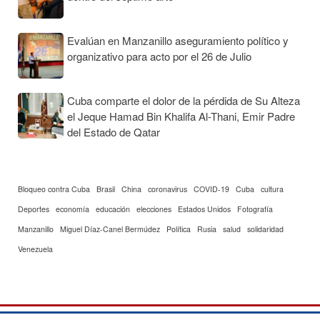
Evalúan en Manzanillo aseguramiento político y
organizativo para acto por el 26 de Julio
Cuba comparte el dolor de la pérdida de Su Alteza
el Jeque Hamad Bin Khalifa Al-Thani, Emir Padre
del Estado de Qatar
Bloqueo contra Cuba
Brasil
China
coronavirus
COVID-19
Cuba
cultura
Deportes
economía
educación
elecciones
Estados Unidos
Fotografía
Manzanillo
Miguel Díaz-Canel Bermúdez
Política
Rusia
salud
solidaridad
Venezuela