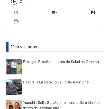
icon
Celia
Episode
play
icon
Previous
Show
Next
Episode
Episodes
Episod
Show
List
Podcast
Information
Más visitadas
Entregan Premios anuales de Salud en Granma
Reabre la Lisetera con su plato tradicional
Yoendris Solís García, otro manzanillero triunfador
dentro del séptimo arte