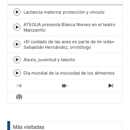
Rate
Episod
Lactancia materna: protección y vínculo
Episode
play
ATEGUA presenta Blanca Nieves en el teatro
icon
Episode
Manzanillo
play
icon
«El cuidado de las aves es parte de mi vida»:
Episode
Sebastián Hernández, ornitólogo
play
icon
Alexis, juventud y talento
Episode
play
icon
Día mundial de la inocuidad de los alimentos
Episode
play
icon
Previous
Show
Next
Episode
Episodes
Episod
Show
List
Podcast
Information
Más visitadas