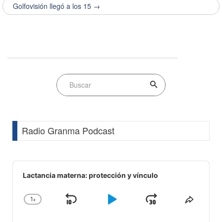
Golfovisión llegó a los 15 →
Radio Granma Podcast
Audio
Player
Lactancia materna: protección y vínculo
1
x
Skip
Play
Jump
Change
Share
Playback
This
Backward
Pause
Forward