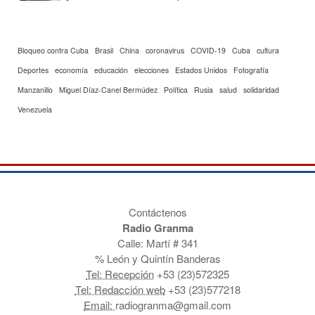
Bloqueo contra Cuba
Brasil
China
coronavirus
COVID-19
Cuba
cultura
Deportes
economía
educación
elecciones
Estados Unidos
Fotografía
Manzanillo
Miguel Díaz-Canel Bermúdez
Política
Rusia
salud
solidaridad
Venezuela
Contáctenos
Radio Granma
Calle: Martí # 341
% León y Quintín Banderas
Tel: Recepción
+53 (23)572325
Tel: Redacción web
+53 (23)577218
Email:
radiogranma@gmail.com