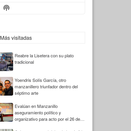
Episode
Episodes
Episode
Show
List
Podcast
Information
Más visitadas
Reabre la Lisetera con su plato
tradicional
Yoendris Solís García, otro
manzanillero triunfador dentro del
séptimo arte
Evalúan en Manzanillo
aseguramiento político y
organizativo para acto por el 26 de
Julio