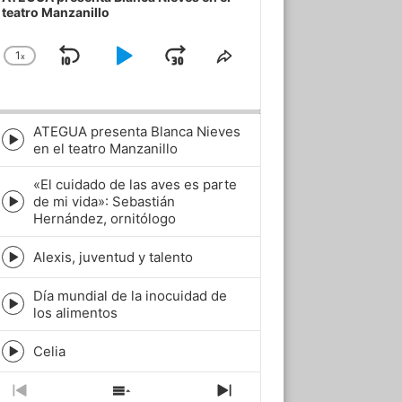
teatro Manzanillo
1
x
Skip
Play
Jump
Change
Share
Playback
This
Backward
Pause
Forward
Rate
Episode
ATEGUA presenta Blanca Nieves
Episode
en el teatro Manzanillo
play
icon
«El cuidado de las aves es parte
de mi vida»: Sebastián
Episode
Hernández, ornitólogo
play
icon
Alexis, juventud y talento
Episode
play
Día mundial de la inocuidad de
icon
Episode
los alimentos
play
icon
Celia
Episode
play
icon
Previous
Show
Next