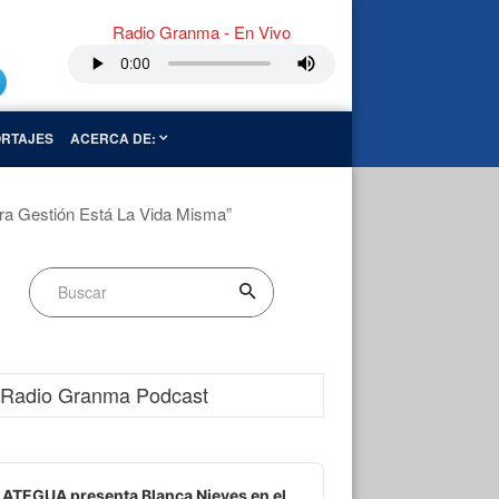
Radio Granma - En Vivo
RTAJES
ACERCA DE:
tra Gestión Está La Vida Misma”
Radio Granma Podcast
dio
ayer
ATEGUA presenta Blanca Nieves en el