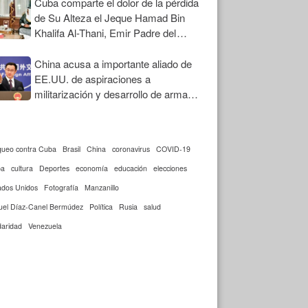
Cuba comparte el dolor de la pérdida
de Su Alteza el Jeque Hamad Bin
Khalifa Al-Thani, Emir Padre del
Estado de Qatar
China acusa a importante aliado de
EE.UU. de aspiraciones a
militarización y desarrollo de armas
nucleares
queo contra Cuba
Brasil
China
coronavirus
COVID-19
ba
cultura
Deportes
economía
educación
elecciones
ados Unidos
Fotografía
Manzanillo
uel Díaz-Canel Bermúdez
Política
Rusia
salud
daridad
Venezuela