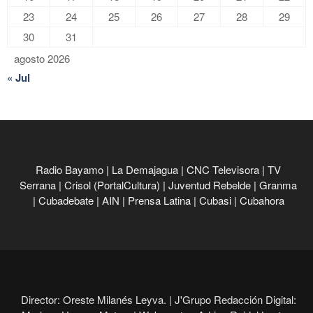
23
24
25
26
27
28
29
30
31
agosto 2026
« Jul
Radio Bayamo
|
La Demajagua
|
CNC Televisora
|
TV
Serrana
|
Crisol (PortalCultura)
|
Juventud Rebelde
|
Granma
|
Cubadebate
|
AIN
|
Prensa Latina
|
Cubasi
|
Cubahora
Director: Oreste Milanés Leyva. |
J'Grupo Redacción Digital: