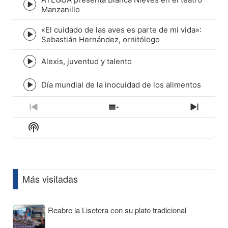
icon
Episode
Manzanillo
play
icon
«El cuidado de las aves es parte de mi vida»:
Episode
Sebastián Hernández, ornitólogo
play
icon
Alexis, juventud y talento
Episode
play
icon
Día mundial de la inocuidad de los alimentos
Episode
play
icon
Previous
Show
Next
Episode
Episodes
Episod
Show
List
Podcast
Information
Más visitadas
Reabre la Lisetera con su plato tradicional