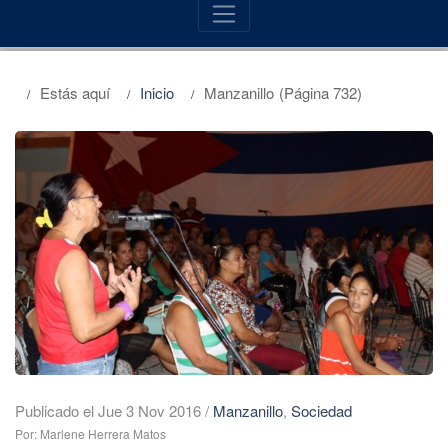
Estás aquí
Inicio
Manzanillo
(Página 732)
Publicado el Jue 3 Nov 2016
/
Manzanillo
,
Sociedad
Por: Marlene Herrera Matos