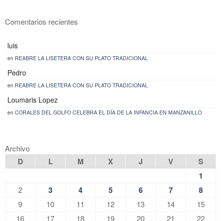
Comentarios recientes
luis
en
REABRE LA LISETERA CON SU PLATO TRADICIONAL
Pedro
en
REABRE LA LISETERA CON SU PLATO TRADICIONAL
Loumaris Lopez
en
CORALES DEL GOLFO CELEBRA EL DÍA DE LA INFANCIA EN MANZANILLO
Archivo
D
L
M
X
J
V
S
1
2
3
4
5
6
7
8
9
10
11
12
13
14
15
16
17
18
19
20
21
22