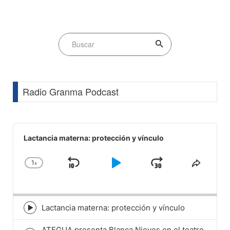
Radio Granma Podcast
Audio
Player
Lactancia materna: protección y vínculo
1
x
Skip
Play
Jump
Change
Share
Playback
This
Backward
Pause
Forward
Rate
Episod
Lactancia materna: protección y vínculo
Episode
play
ATEGUA presenta Blanca Nieves en el teatro