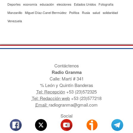
Deportes
economía
educación
elecciones
Estados Unidos
Fotografía
Manzanillo
Miguel Díaz-Canel Bermúdez
Política
Rusia
salud
solidaridad
Venezuela
Contáctenos
Radio Granma
Calle: Martí # 341
% León y Quintín Banderas
Tel: Recepción
+53 (23)572325
Tel: Redacción web
+53 (23)577218
Email:
radiogranma@gmail.com
Social